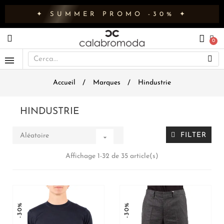
✦ SUMMER PROMO -30% ✦
Accueil
Marques
Hindustrie
HINDUSTRIE
FILTER
Aléatoire

Affichage 1-32 de 35 article(s)
-30%
-30%