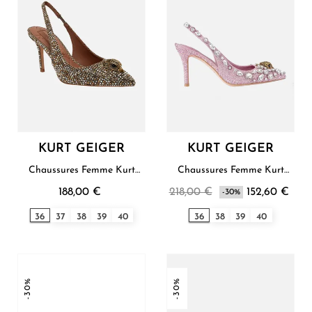
KURT GEIGER
KURT GEIGER
Chaussures Femme Kurt
Chaussures Femme Kurt
Geiger
Geiger
188,00 €
218,00 €
152,60 €
-30%
36
37
38
39
40
36
38
39
40
-30%
-30%