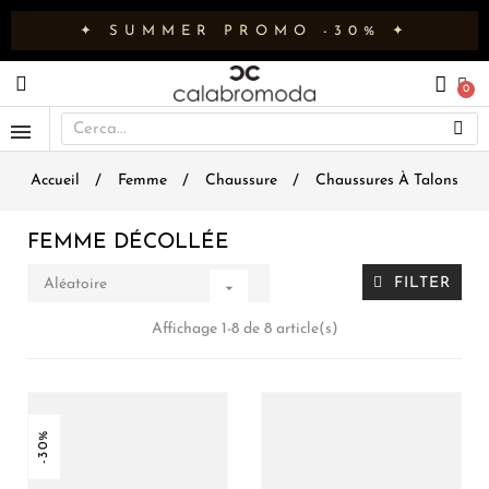
✦ SUMMER PROMO -30% ✦
Accueil
Femme
Chaussure
Chaussures À Talons
FEMME DÉCOLLÉE
FILTER
Aléatoire

Affichage 1-8 de 8 article(s)
-30%