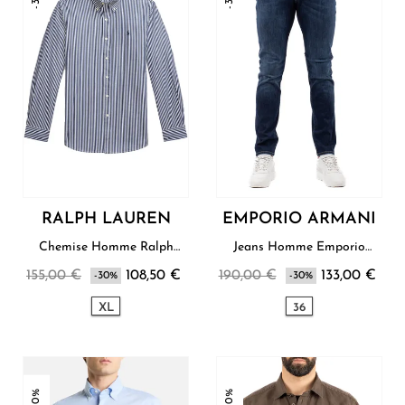
RALPH LAUREN
EMPORIO ARMANI
Chemise Homme Ralph
Jeans Homme Emporio
Lauren
Armani
155,00 €
108,50 €
190,00 €
133,00 €
-30%
-30%
XL
36
-30%
-30%