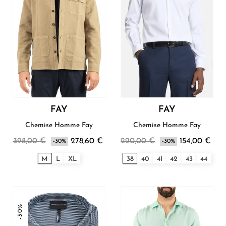
FAY
FAY
Chemise Homme Fay
Chemise Homme Fay
398,00 €
278,60 €
220,00 €
154,00 €
-30%
-30%
M
L
XL
38
40
41
42
43
44
-30%