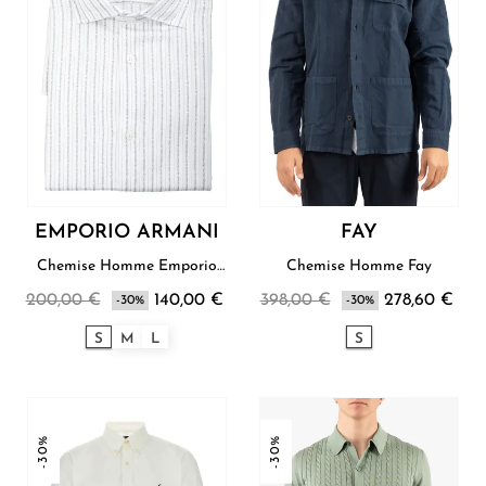
EMPORIO ARMANI
FAY
Chemise Homme Emporio
Chemise Homme Fay
Armani
200,00 €
140,00 €
398,00 €
278,60 €
-30%
-30%
S
M
L
S
-30%
-30%