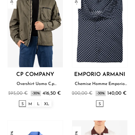
CP COMPANY
EMPORIO ARMANI
Overshirt Uomo C.p
Chemise Homme Emporio
Company
Armani
595,00 €
416,50 €
200,00 €
140,00 €
-30%
-30%
S
M
L
XL
S