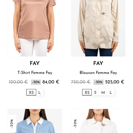
FAY
FAY
T-Shirt Femme Fay
Blouson Femme Fay
120,00 €
84,00 €
750,00 €
525,00 €
-30%
-30%
XS
L
XS
S
M
L
-30%
-30%