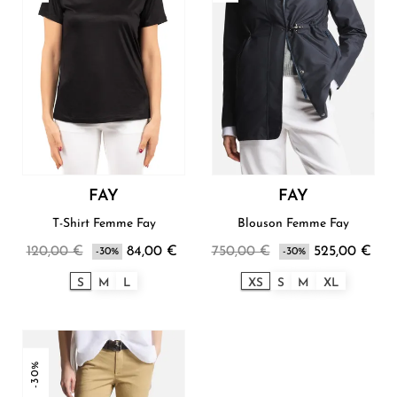
FAY
FAY
T-Shirt Femme Fay
Blouson Femme Fay
120,00 €
84,00 €
750,00 €
525,00 €
-30%
-30%
S
M
L
XS
S
M
XL
-30%