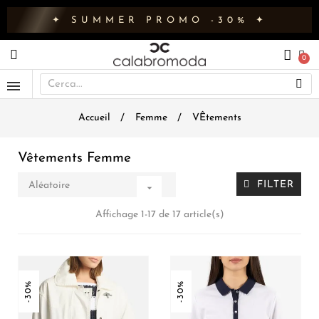
✦ SUMMER PROMO -30% ✦
Accueil
Femme
VÊtements
Vêtements Femme
FILTER
Aléatoire

Affichage 1-17 de 17 article(s)
-30%
-30%