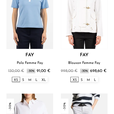
FAY
FAY
Polo Femme Fay
Blouson Femme Fay
130,00 €
91,00 €
998,00 €
698,60 €
-30%
-30%
XS
S
M
L
XL
XS
S
M
L
-30%
-30%