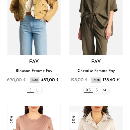
FAY
FAY
Blouson Femme Fay
Chemise Femme Fay
690,00 €
483,00 €
198,00 €
138,60 €
-30%
-30%
S
L
XS
S
M
-30%
-30%