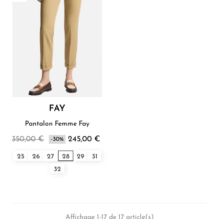
FAY
Pantalon Femme Fay
350,00 €
245,00 €
-30%
25
26
27
28
29
31
32
Affichage 1-17 de 17 article(s)