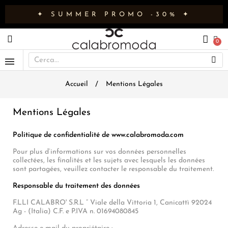
✦ SUMMER PROMO -30% ✦
Accueil
Mentions Légales
Mentions Légales
Politique de confidentialité de www.calabromoda.com
Pour plus d’informations sur vos données personnelles
collectées, les finalités et les sujets avec lesquels les données
sont partagées, veuillez contacter le responsable du traitement.
Responsable du traitement des données
F.LLI CALABRO' S.R.L ” Viale della Vittoria 1, Canicattì 92024
Ag - (Italia) C.F. e P.IVA n. 01694080845