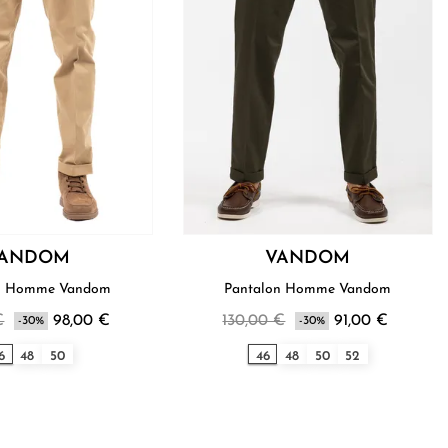
ANDOM
VANDOM
Pantalon Homme Vandom
Pantalon Homme Vandom
€
98,00 €
130,00 €
91,00 €
-30%
-30%
6
48
50
46
48
50
52