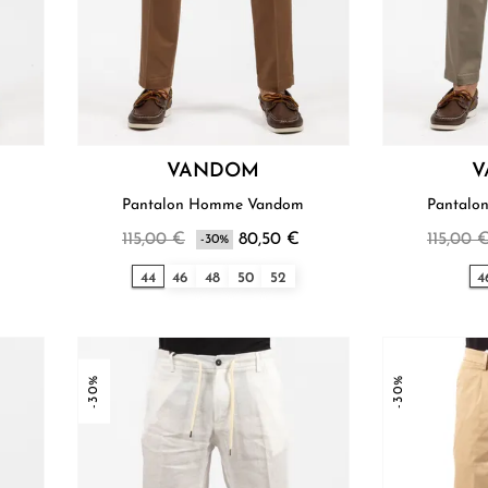
VANDOM
V
Pantalon Homme Vandom
€
115,00 €
80,50 €
115,00 
-30%
44
46
48
50
52
4
-30%
-30%