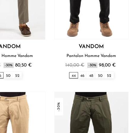
ANDOM
VANDOM
Pantalon Homme Vandom
Pantalon Homme Vandom
€
80,50 €
140,00 €
98,00 €
-30%
-30%
6
50
52
44
46
48
50
52
-30%