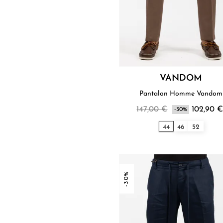
VANDOM
Pantalon Homme Vandom
147,00 €
102,90 
-30%
44
46
52
-30%