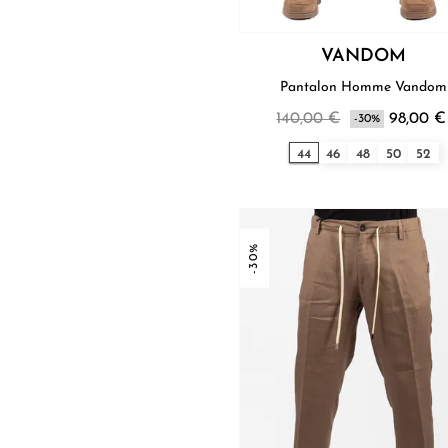
VANDOM
Pantalon Homme Vandom
140,00 €
98,00 €
-30%
44
46
48
50
52
-30%