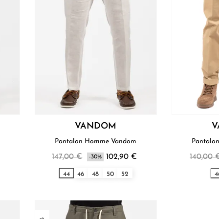
VANDOM
V
Pantalon Homme Vandom
€
147,00 €
102,90 €
140,00 
-30%
44
46
48
50
52
4