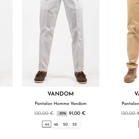
VANDOM
V
Pantalon Homme Vandom
130,00 €
91,00 €
130,00 
-30%
44
46
50
52