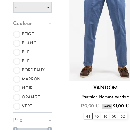
Couleur
BEIGE
BLANC
BLEU
BLEU
BORDEAUX
MARRON
VANDOM
NOIR
Pantalon Homme Vandom
ORANGE
130,00 €
91,00 €
VERT
-30%
44
46
48
50
52
Prix