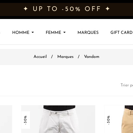
✦ UP TO -50% OFF ✦
S
HOMME
FEMME
MARQUES
GIFT CARD
Accueil
Marques
Vandom
Trier p
-30%
-30%