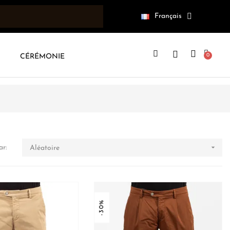
Français
CÉRÉMONIE

ar:
Aléatoire
-30%