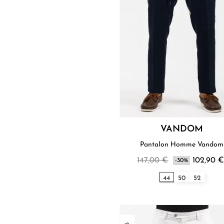
VANDOM
Pantalon Homme Vandom
147,00 €
102,90 
-30%
44
50
52