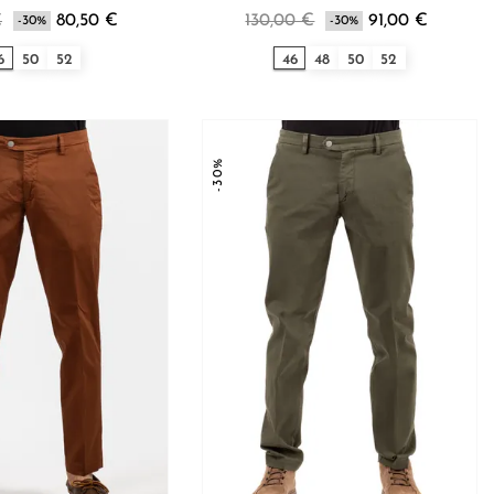
€
80,50 €
130,00 €
91,00 €
-30%
-30%
6
50
52
46
48
50
52
-30%