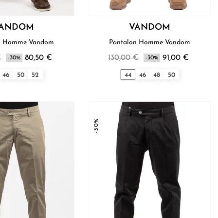
ANDOM
VANDOM
Pantalon Homme Vandom
Pantalon Homme Vandom
€
80,50 €
130,00 €
91,00 €
-30%
-30%
46
50
52
44
46
48
50
-30%