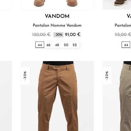
VANDOM
V
Pantalon Homme Vandom
130,00 €
91,00 €
115,00 
-30%
44
46
48
50
52
44
-30%
-30%