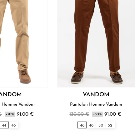
ANDOM
VANDOM
Pantalon Homme Vandom
Pantalon Homme Vandom
€
91,00 €
130,00 €
91,00 €
-30%
-30%
44
46
46
48
50
52