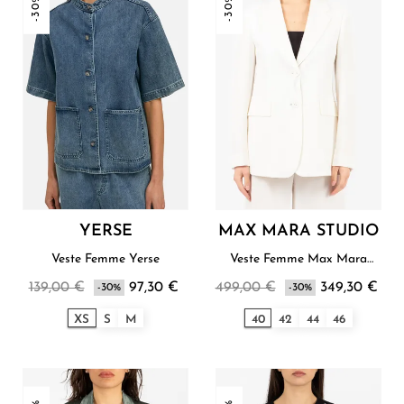
-30%
-30%
YERSE
MAX MARA STUDIO
Veste Femme Yerse
Veste Femme Max Mara
Studio
139,00 €
97,30 €
499,00 €
349,30 €
-30%
-30%
XS
S
M
40
42
44
46