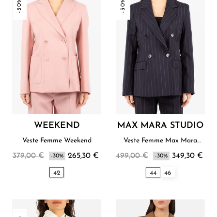
-30%
-30%
WEEKEND
MAX MARA STUDIO
Veste Femme Weekend
Veste Femme Max Mara
Studio
379,00 €
265,30 €
499,00 €
349,30 €
-30%
-30%
42
44
46