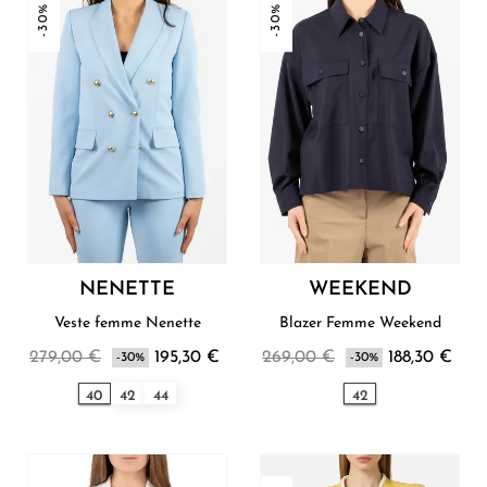
-30%
-30%
NENETTE
WEEKEND
Veste femme Nenette
Blazer Femme Weekend
279,00 €
195,30 €
269,00 €
188,30 €
-30%
-30%
40
42
44
42