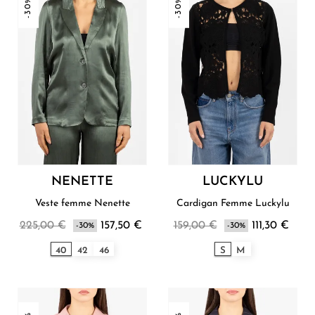
-30%
-30%
NENETTE
LUCKYLU
Veste femme Nenette
Cardigan Femme Luckylu
225,00 €
157,50 €
159,00 €
111,30 €
-30%
-30%
40
42
46
S
M