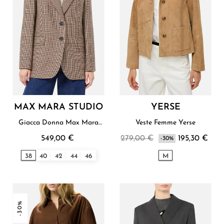
MAX MARA STUDIO
YERSE
Giacca Donna Max Mara
Veste Femme Yerse
Studio
549,00 €
279,00 €
195,30 €
-30%
38
40
42
44
46
M
-30%