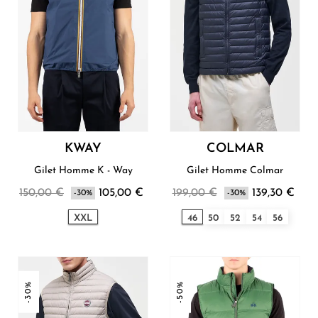
KWAY
COLMAR
Gilet Homme K - Way
Gilet Homme Colmar
150,00 €
105,00 €
199,00 €
139,30 €
-30%
-30%
XXL
46
50
52
54
56
-30%
-50%