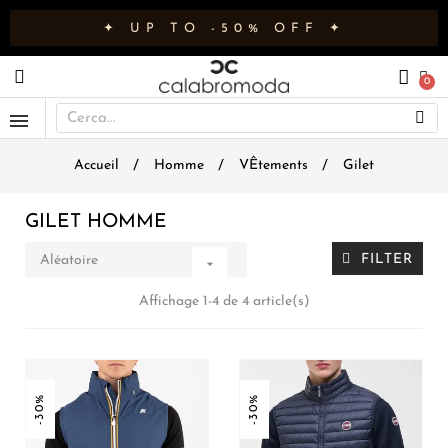
✦ UP TO -50% OFF ✦
Accueil
Homme
VÊtements
Gilet
GILET HOMME
FILTER
Aléatoire

Affichage 1-4 de 4 article(s)
-30%
-30%