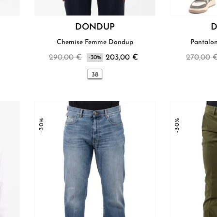
DONDUP
Chemise Femme Dondup
290,00 €
203,00 €
270,00 
-30%
38
-30%
-30%