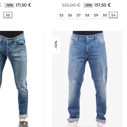
€
171,50 €
225,00 €
157,50 €
-30%
-30%
30
25
26
27
28
29
30
24
-30%