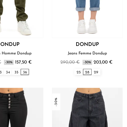
DONDUP
DONDUP
Pantalon Homme Dondup
Jeans Femme Dondup
€
157,50 €
290,00 €
203,00 €
-30%
-30%
3
34
35
36
25
28
29
-30%