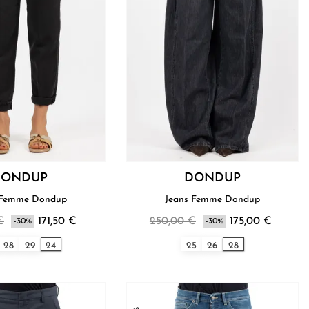
DONDUP
DONDUP
 Femme Dondup
Jeans Femme Dondup
€
171,50 €
250,00 €
175,00 €
-30%
-30%
28
29
24
25
26
28