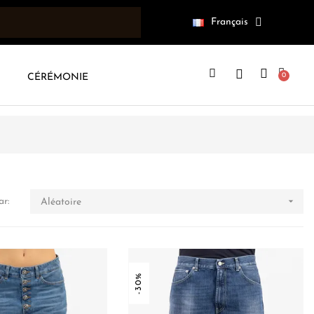
Français
CÉRÉMONIE

ar:
Aléatoire
-30%