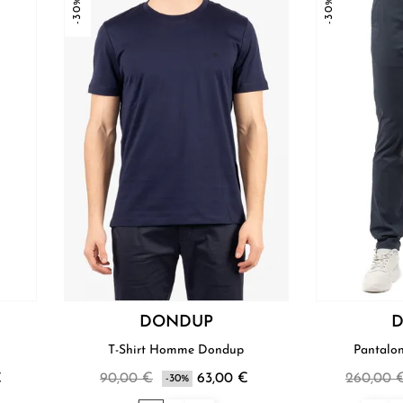
-30%
-30%
DONDUP
T-Shirt Homme Dondup
€
90,00 €
63,00 €
260,00 
-30%