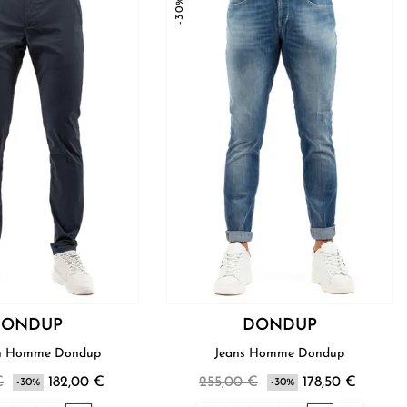
-30%
DONDUP
DONDUP
Pantalon Homme Dondup
Jeans Homme Dondup
€
182,00 €
255,00 €
178,50 €
-30%
-30%