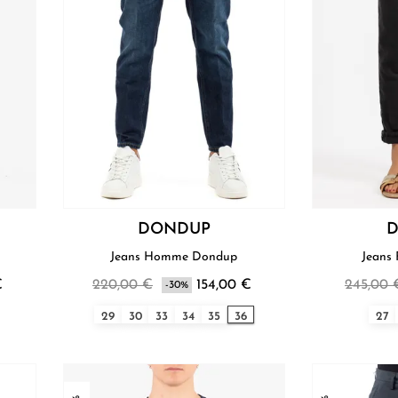
DONDUP
Jeans Homme Dondup
Jeans
€
220,00 €
154,00 €
245,00 
-30%
29
30
33
34
35
36
27