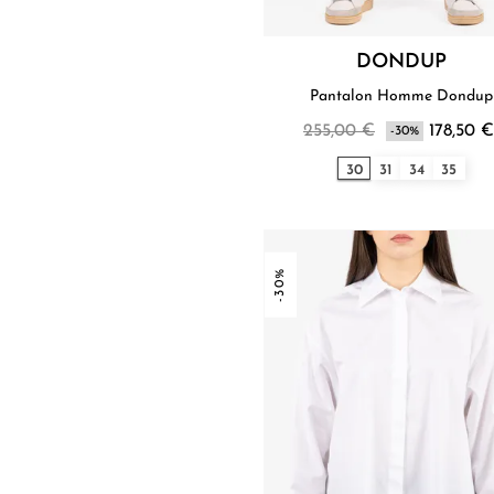
DONDUP
Pantalon Homme Dondup
255,00 €
178,50 €
-30%
30
31
34
35
-30%