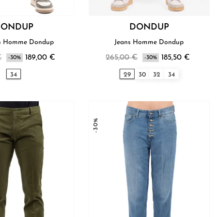
DONDUP
DONDUP
Pantalon Homme Dondup
Jeans Homme Dondup
€
189,00 €
265,00 €
185,50 €
-30%
-30%
34
29
30
32
34
-30%