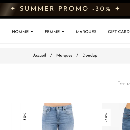
✦ SUMMER PROMO -30% ✦
S
HOMME
FEMME
MARQUES
GIFT CARD
Accueil
Marques
Dondup
Trier p
-30%
-30%