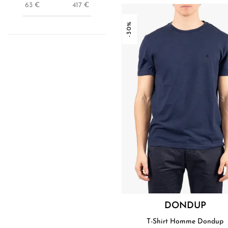
63
€
417
€
-30%
DONDUP
T-Shirt Homme Dondup