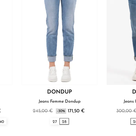
DONDUP
Jeans Femme Dondup
Jeans
€
245,00 €
171,50 €
300,00 
-30%
40
27
28
2