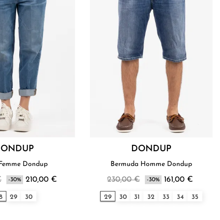
DONDUP
DONDUP
 Femme Dondup
Bermuda Homme Dondup
€
210,00 €
230,00 €
161,00 €
-30%
-30%
8
29
30
29
30
31
32
33
34
35