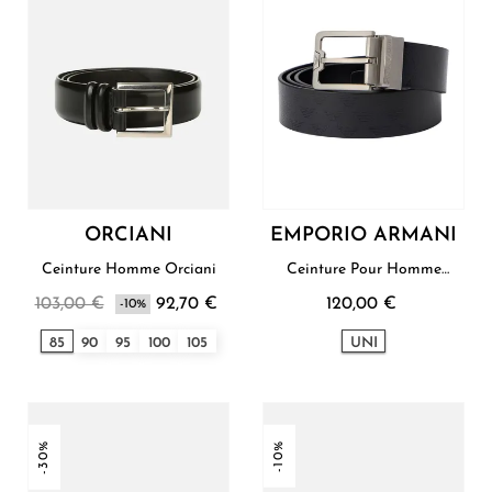
ORCIANI
EMPORIO ARMANI
Ceinture Homme Orciani
Ceinture Pour Homme
Emporio Armani
103,00 €
92,70 €
120,00 €
-10%
85
90
95
100
105
UNI
-30%
-10%