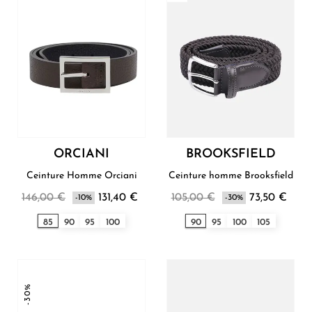
ORCIANI
BROOKSFIELD
Ceinture Homme Orciani
Ceinture homme Brooksfield
146,00 €
131,40 €
105,00 €
73,50 €
-10%
-30%
85
90
95
100
90
95
100
105
-30%