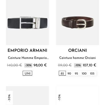
EMPORIO ARMANI
ORCIANI
Ceinture Homme Emporio
Ceinture homme Orciani
Armani
140,00 €
98,00 €
119,00 €
107,10 €
-30%
-10%
UNI
85
90
95
100
105
-30%
-10%