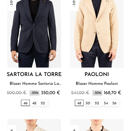
-30%
-30%
SARTORIA LA TORRE
PAOLONI
Blazer Homme Sartoria La
Blazer Homme Paoloni
Torre
500,00 €
350,00 €
241,00 €
168,70 €
-30%
-30%
46
48
52
48
50
52
54
56