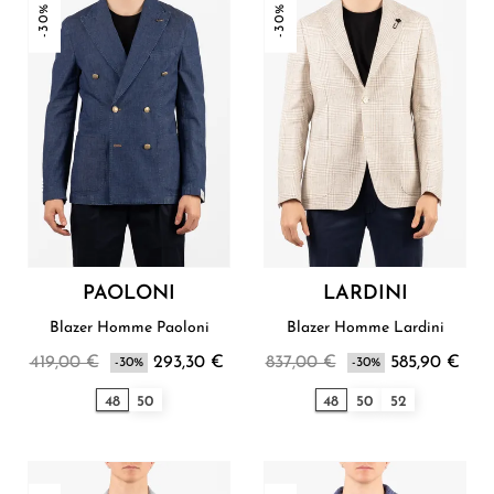
-30%
-30%
PAOLONI
LARDINI
Blazer Homme Paoloni
Blazer Homme Lardini
419,00 €
293,30 €
837,00 €
585,90 €
-30%
-30%
48
50
48
50
52