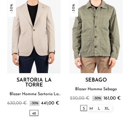
-30%
-30%
SARTORIA LA
SEBAGO
TORRE
Blazer Homme Sebago
Blazer Homme Sartoria La
230,00 €
161,00 €
Torre
-30%
630,00 €
441,00 €
-30%
S
M
L
XL
48