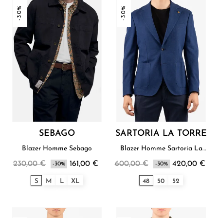
-30%
-30%
SEBAGO
SARTORIA LA TORRE
Blazer Homme Sebago
Blazer Homme Sartoria La
Torre
230,00 €
161,00 €
600,00 €
420,00 €
-30%
-30%
S
M
L
XL
48
50
52