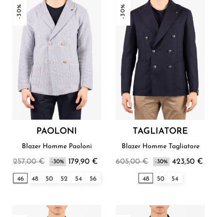
-30%
-30%
PAOLONI
TAGLIATORE
Blazer Homme Paoloni
Blazer Homme Tagliatore
257,00 €
179,90 €
605,00 €
423,50 €
-30%
-30%
46
48
50
52
54
56
48
50
54