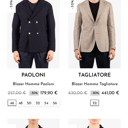
-30%
-30%
PAOLONI
TAGLIATORE
Blazer Homme Paoloni
Blazer Homme Tagliatore
257,00 €
179,90 €
630,00 €
441,00 €
-30%
-30%
46
48
50
52
54
56
52