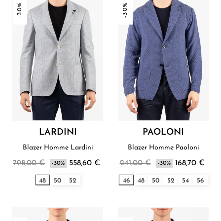
-30%
-30%
LARDINI
PAOLONI
Blazer Homme Lardini
Blazer Homme Paoloni
798,00 €
558,60 €
241,00 €
168,70 €
-30%
-30%
48
50
52
46
48
50
52
54
56