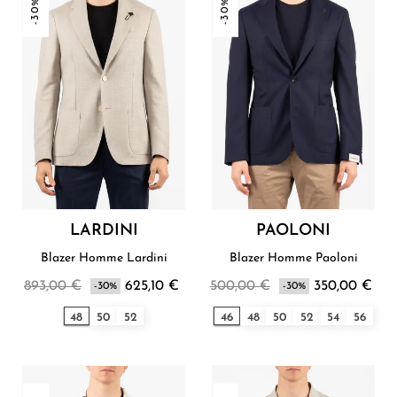
-30%
-30%
LARDINI
PAOLONI
Blazer Homme Lardini
Blazer Homme Paoloni
893,00 €
625,10 €
500,00 €
350,00 €
-30%
-30%
48
50
52
46
48
50
52
54
56