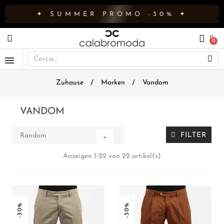
✦ SUMMER PROMO -30% ✦
Zuhause
Marken
Vandom
VANDOM
FILTER
Random

Anzeigen 1-22 von 22 artikel(s)
-30%
-30%