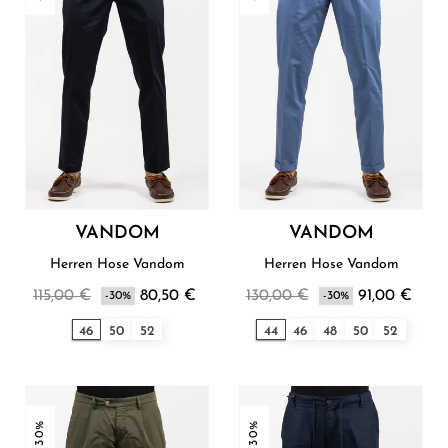
VANDOM
VANDOM
Herren Hose Vandom
Herren Hose Vandom
115,00 €
80,50 €
130,00 €
91,00 €
-30%
-30%
46
50
52
44
46
48
50
52
-30%
-30%