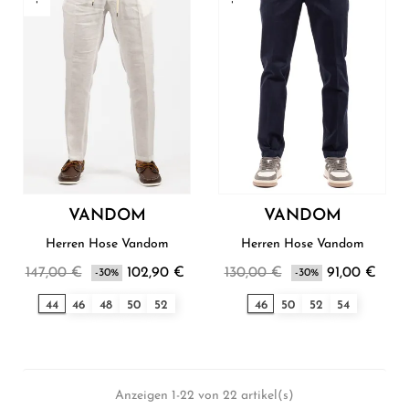
VANDOM
VANDOM
Herren Hose Vandom
Herren Hose Vandom
147,00 €
102,90 €
130,00 €
91,00 €
-30%
-30%
44
46
48
50
52
46
50
52
54
Anzeigen 1-22 von 22 artikel(s)