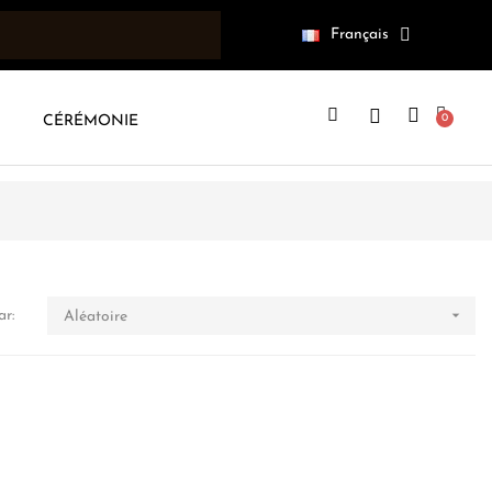
Français
CÉRÉMONIE

ar:
Aléatoire