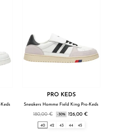
PRO KEDS
e Field King Pro-Keds
Sneakers Homme Field King Pro-Keds
€
180,00 €
126,00 €
-30%
40
42
43
44
45