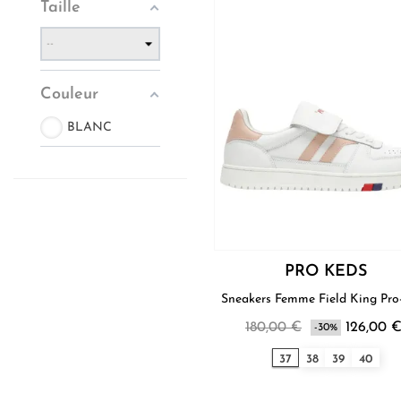
Taille
Couleur
BLANC
PRO KEDS
Sneakers Femm
180,00 €
126,00 
-30%
37
38
39
40