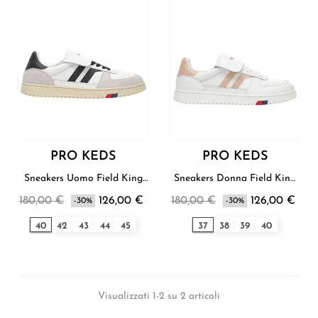
PRO KEDS
PRO KEDS
Sneakers Uomo Field King
Sneakers Donna Field King
Pro-Keds
Pro-Keds
180,00 €
126,00 €
180,00 €
126,00 €
-30%
-30%
40
42
43
44
45
37
38
39
40
Visualizzati 1-2 su 2 articoli