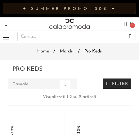
✦ SUMMER PROMO -30% ✦
Home
Marchi
Pro Keds
PRO KEDS
FILTER
Casuale

Visualizzati 1-2 su 2 articoli
-30%
-30%