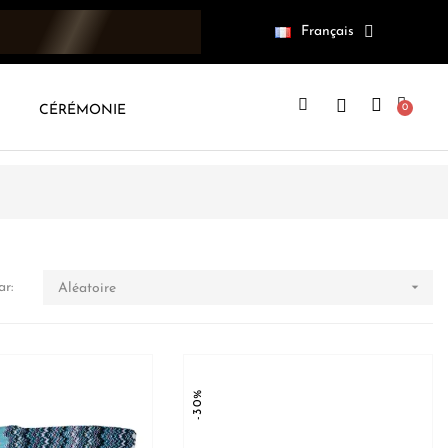
Français
CÉRÉMONIE

ar:
Aléatoire
-30%