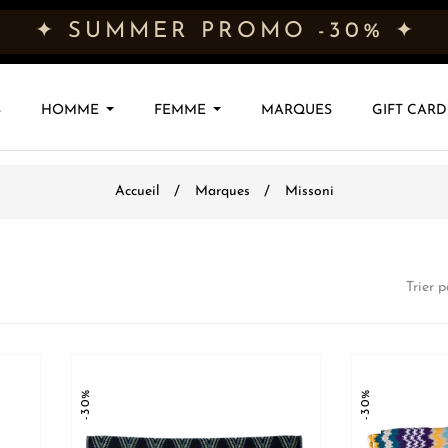
✦ SUMMER PROMO -30% ✦
S
HOMME
FEMME
MARQUES
GIFT CARD
Accueil
Marques
Missoni
Trier p
-30%
-30%