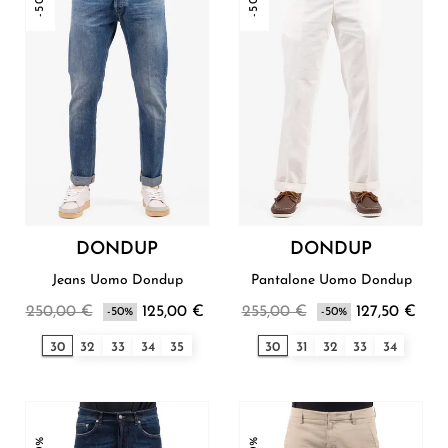
-50%
-50%
DONDUP
DONDUP
Jeans Uomo Dondup
Pantalone Uomo Dondup
250,00 €
125,00 €
255,00 €
127,50 €
-50%
-50%
30
32
33
34
35
30
31
32
33
34