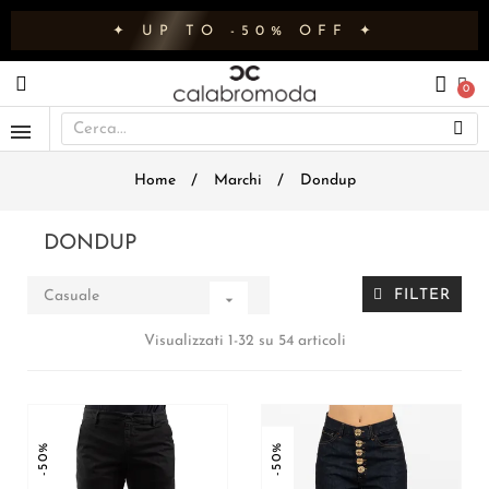
✦ UP TO -50% OFF ✦
Home
Marchi
Dondup
DONDUP
FILTER
Casuale

Visualizzati 1-32 su 54 articoli
-50%
-50%