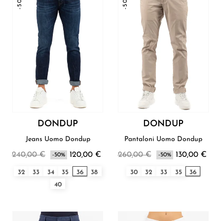
-50%
-50%
DONDUP
DONDUP
Jeans Uomo Dondup
Pantaloni Uomo Dondup
240,00 €
120,00 €
260,00 €
130,00 €
-50%
-50%
32
33
34
35
36
38
30
32
33
35
36
40