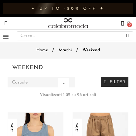
✦ UP TO -50% OFF ✦
Home
Marchi
Weekend
WEEKEND
FILTER
Casuale

Visualizzati 1-32 su 98 articoli
-30%
-30%