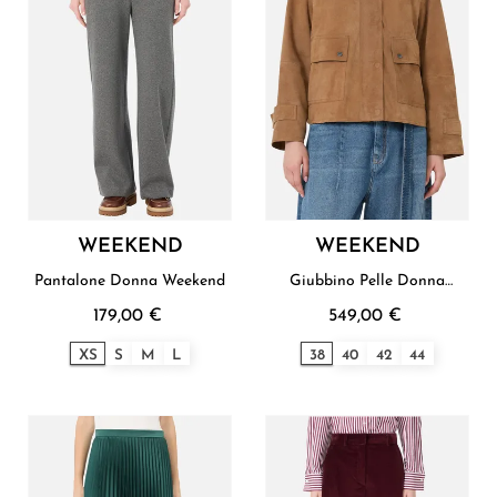
WEEKEND
WEEKEND
Pantalone Donna Weekend
Giubbino Pelle Donna
Weekend
179,00 €
549,00 €
XS
S
M
L
38
40
42
44