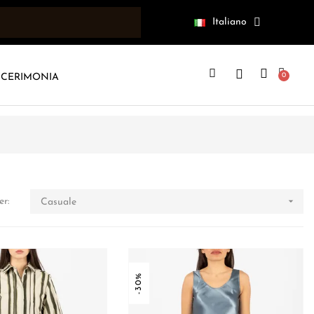
Italiano
CERIMONIA

er:
Casuale
-30%