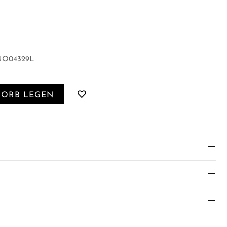
O04329L
KORB LEGEN