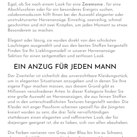
Egal, ob Sie nach einem Look für eine
Zeremonie
, für eine
Abschlussfeier oder für ein besonderes Ereignis suchen,
calabromoda.com hilft Ihnen bei der Auswahl eleganter oder
unstrukturierter Herrenanzüge. Einreihig, zweireihig, schmal
geschnitten und mit zwei Knöpfen, um jeden Moment zu etwas
Besonderem zu machen.
Elegant oder lässig, sie wurden direkt von den schicksten
Laufstegen ausgewählt und aus den besten Stoffen hergestellt.
Finden Sie Ihr Lieblingsmodell in unserer Herrenanzüge-
Sektion für einen zeitgemäßen und zeitlosen Look.
EIN ANZUG FÜR JEDEN MANN
Der Zweiteiler ist sicherlich das unverzichtbare Kleidungsstück,
um in eleganten Situationen anzugeben und in denen Sie Ihre
eigene Figur machen müssen, aus diesem Grund gibt es
Millionen verschiedener Arten. In dieser Kategorie finden Sie
eine große Auswahl an Herrenanzügen, die aus feinen Stoffen
und in den unterschiedlichsten Texturen hergestellt werden. Die
Kleider mit enger Passform scheinen speziell für die Jüngsten
kreiert worden zu sein, die drei Teile vervollständigen
stattdessen einen eleganten und raffinierten Look, der für
diejenigen geeignet ist, die es lieben, sich von allen abzuheben.
Die Farben variieren von Grau über Blau bis hin zu Schwarz,