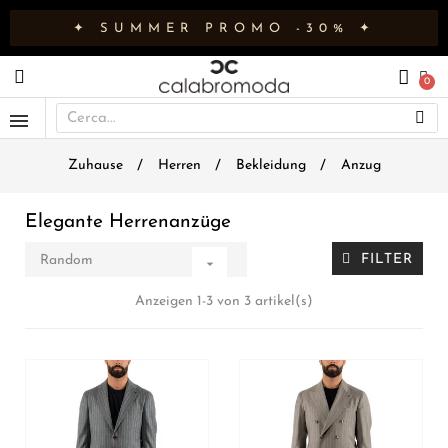
✦ SUMMER PROMO -30% ✦
Zuhause
Herren
Bekleidung
Anzug
Elegante Herrenanzüge
FILTER
Random

Anzeigen 1-3 von 3 artikel(s)