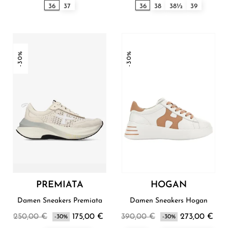
36
37
36
38
38½
39
-30%
-30%
PREMIATA
HOGAN
Damen Sneakers Premiata
Damen Sneakers Hogan
250,00 €
175,00 €
390,00 €
273,00 €
-30%
-30%