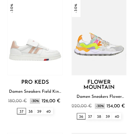
-30%
-30%
PRO KEDS
FLOWER
MOUNTAIN
Damen Sneakers Field King
Pro-Keds
Damen Sneakers Flower
180,00 €
126,00 €
-30%
Mountain
220,00 €
154,00 €
-30%
37
38
39
40
36
37
38
39
40