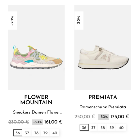
-30%
-30%
FLOWER
PREMIATA
MOUNTAIN
Damenschuhe Premiata
Sneakers Damen Flower
250,00 €
175,00 €
Mountain
-30%
230,00 €
161,00 €
-30%
36
37
38
39
40
36
37
38
39
40