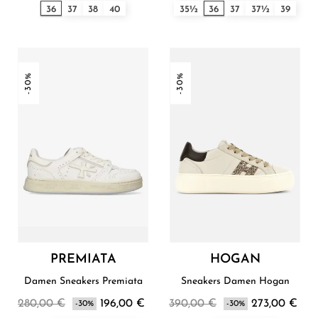
36
37
38
40
35½
36
37
37½
39
-30%
-30%
PREMIATA
HOGAN
Damen Sneakers Premiata
Sneakers Damen Hogan
280,00 €
196,00 €
390,00 €
273,00 €
-30%
-30%