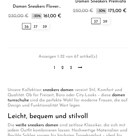
Damen Sneakers Premiata
Damen Sneakers Flower
250,00 €
175,00 €
Mountain
-30%
230,00 €
161,00 €
-30%
37
39
36
37
39
Anzeigen 1-32 von 67 artikel(s)
1
2
3
Unsere Kollektion
sneakers damen
vereint Stil, Komfort und
Qualität. Ob für Freizeit, Büro oder City-Looks – diese
damen
turnschuhe
sind die perfekte Wahl für moderne Frauen, die auf
Design und Funktionalität Wert legen.
Leicht, bequem und stilvoll
Die
weiße sneakers damen
sind zeitlose Klassiker, die sich mit
jedem Outfit kombinieren lassen. Hochwertige Materialien und
flexible Sohlen sorgen für höchsten Tragekomfort – ideal für