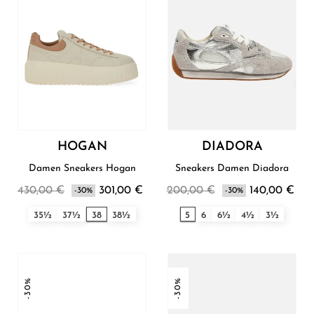
HOGAN
DIADORA
Damen Sneakers Hogan
Sneakers Damen Diadora
430,00 €
301,00 €
200,00 €
140,00 €
-30%
-30%
35½
37½
38
38½
5
6
6½
4½
3½
-30%
-30%