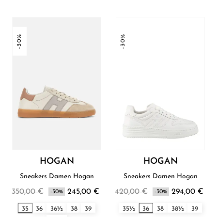
-30%
-30%
HOGAN
HOGAN
Sneakers Damen Hogan
Sneakers Damen Hogan
350,00 €
245,00 €
420,00 €
294,00 €
-30%
-30%
35
36
36½
38
39
35½
36
38
38½
39