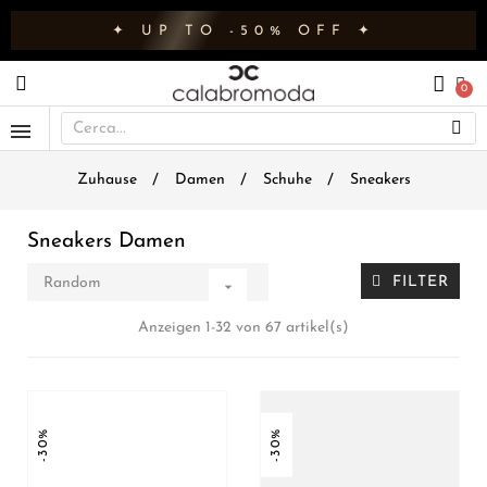
✦ UP TO -50% OFF ✦
Zuhause
Damen
Schuhe
Sneakers
Sneakers Damen
FILTER
Random

Anzeigen 1-32 von 67 artikel(s)
-30%
-30%