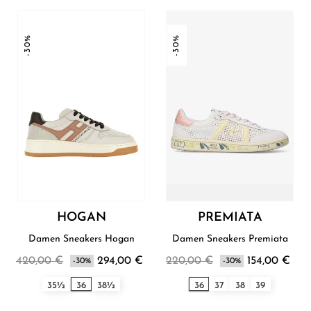
-30%
-30%
HOGAN
PREMIATA
Damen Sneakers Hogan
Damen Sneakers Premiata
420,00 €
294,00 €
220,00 €
154,00 €
-30%
-30%
35½
36
38½
36
37
38
39