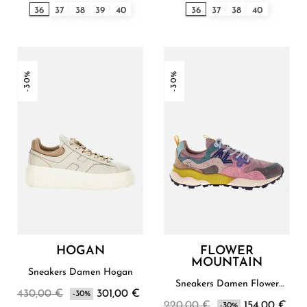
36
37
38
39
40
36
37
38
40
-30%
-30%
HOGAN
FLOWER
MOUNTAIN
Sneakers Damen Hogan
Sneakers Damen Flower
430,00 €
301,00 €
-30%
Mountain
220,00 €
154,00 €
-30%