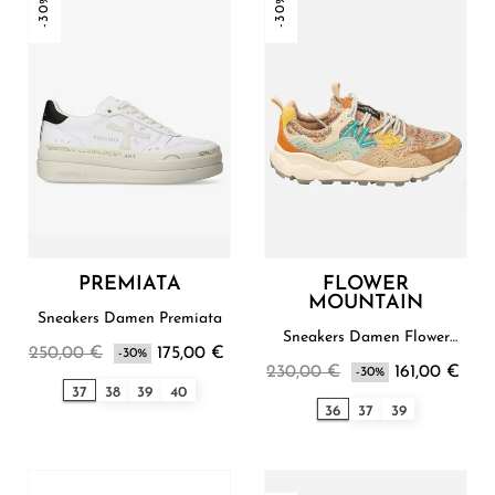
-30%
-30%
PREMIATA
FLOWER
MOUNTAIN
Sneakers Damen Premiata
Sneakers Damen Flower
250,00 €
175,00 €
-30%
Mountain
230,00 €
161,00 €
-30%
37
38
39
40
36
37
39