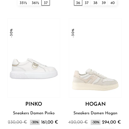
35½
36½
37
36
37
38
39
40
-30%
-30%
PINKO
HOGAN
Sneakers Damen Pinko
Sneakers Damen Hogan
230,00 €
161,00 €
420,00 €
294,00 €
-30%
-30%