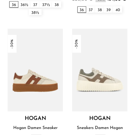
36
36½
37
37½
38
36
37
38
39
40
38½
-30%
-30%
HOGAN
HOGAN
Hogan Damen Sneaker
Sneakers Damen Hogan