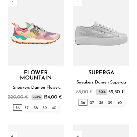
FLOWER
SUPERGA
MOUNTAIN
Sneakers Damen Superga
Sneakers Damen Flower
85,00 €
59,50 €
Mountain
-30%
220,00 €
154,00 €
-30%
36
37
38
39
40
36
37
38
39
40