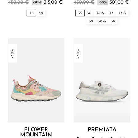
450,00 €
315,00 €
430,00 €
301,00 €
-30%
-30%
35
38
35
36
36½
37
37½
38
38½
39
-30%
-30%
FLOWER
PREMIATA
MOUNTAIN