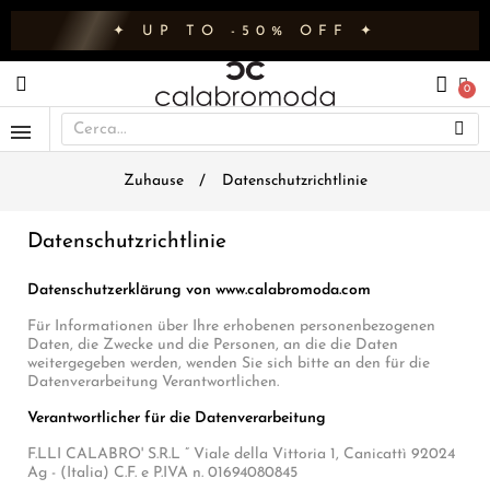
✦ UP TO -50% OFF ✦
Zuhause
Datenschutzrichtlinie
Datenschutzrichtlinie
Datenschutzerklärung von www.calabromoda.com
Für Informationen über Ihre erhobenen personenbezogenen
Daten, die Zwecke und die Personen, an die die Daten
weitergegeben werden, wenden Sie sich bitte an den für die
Datenverarbeitung Verantwortlichen.
Verantwortlicher für die Datenverarbeitung
F.LLI CALABRO' S.R.L ” Viale della Vittoria 1, Canicattì 92024
Ag - (Italia) C.F. e P.IVA n. 01694080845