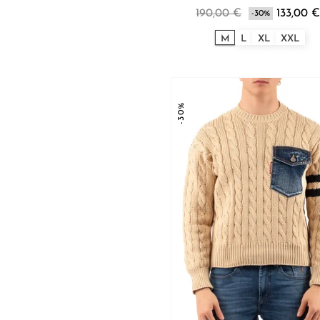
190,00 €
133,00 
-30%
M
L
XL
XXL
-30%