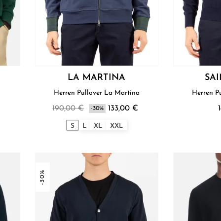
LA MARTINA
SA
Herren Pullover La Martina
190,00 €
133,00 €
-30%
S
L
XL
XXL
-30%