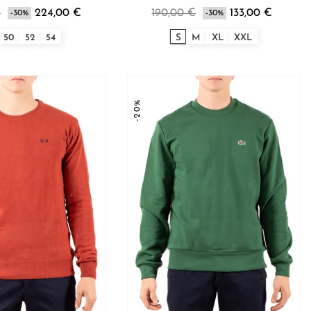
€
224,00 €
190,00 €
133,00 €
-30%
-30%
50
52
54
S
M
XL
XXL
-20%