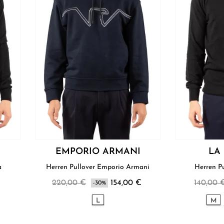
EMPORIO ARMANI
LA
na
Herren Pullover Emporio Armani
220,00 €
154,00 €
140,00 
-30%
L
M