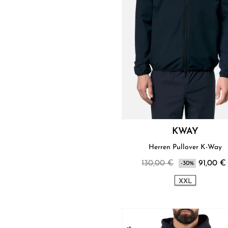
KWAY
Herren Pullover K-Way
130,00 €
91,00 €
-30%
XXL