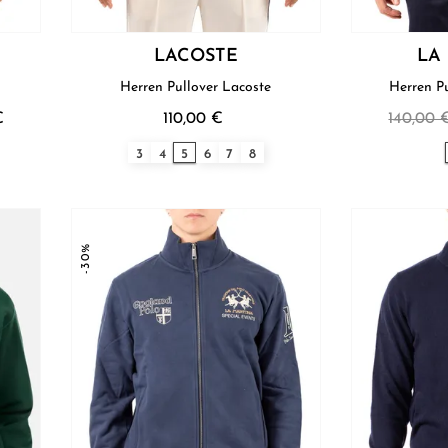
LACOSTE
LA
Herren Pullover Lacoste
€
110,00 €
140,00 
3
4
5
6
7
8
-30%