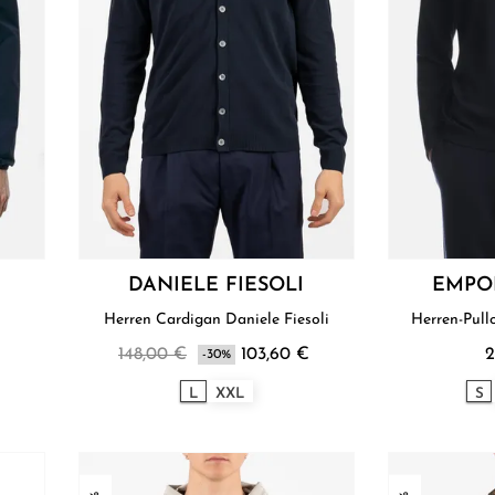
DANIELE FIESOLI
EMPO
Herren Cardigan Daniele Fiesoli
Herren-Pul
148,00 €
103,60 €
2
-30%
L
XXL
S