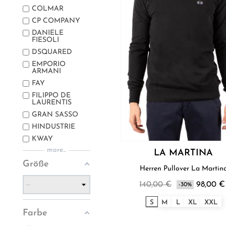
COLMAR
CP COMPANY
DANIELE
FIESOLI
DSQUARED
EMPORIO
ARMANI
FAY
FILIPPO DE
LAURENTIS
GRAN SASSO
HINDUSTRIE
KWAY
more...
LA MARTINA
Größe
Herren Pullover La Marti
140,00 €
98,00 €
-30%
S
M
L
XL
XXL
Farbe