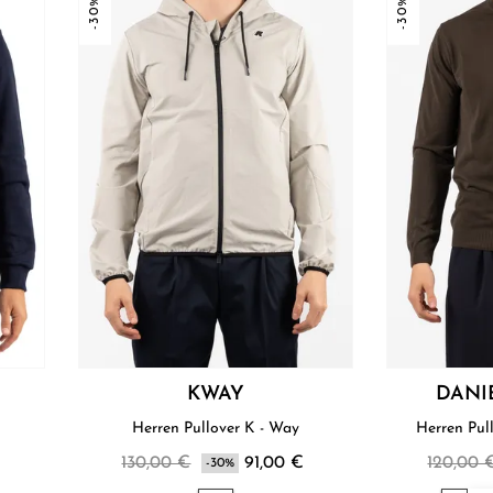
-30%
-30%
KWAY
DANI
Herren Pullover K - Way
Herren Pull
130,00 €
91,00 €
120,00 
-30%