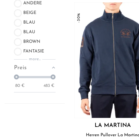
ANDERE
BEIGE
-30%
BLAU
BLAU
BROWN
FANTASIE
more...
Preis
80
€
483
€
LA MARTINA
Herren Pullover La Marti