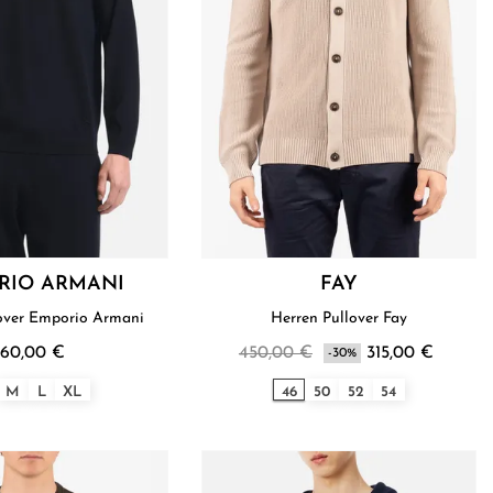
RIO ARMANI
FAY
lover Emporio Armani
Herren Pullover Fay
60,00 €
450,00 €
315,00 €
-30%
M
L
XL
46
50
52
54