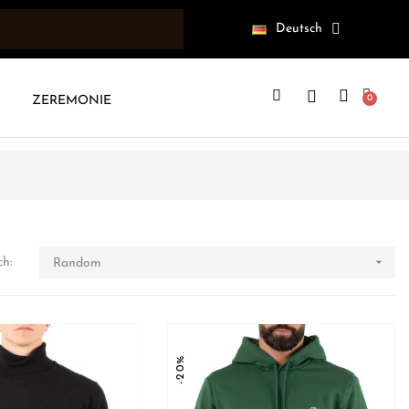
Deutsch
ZEREMONIE

ch:
Random
-20%