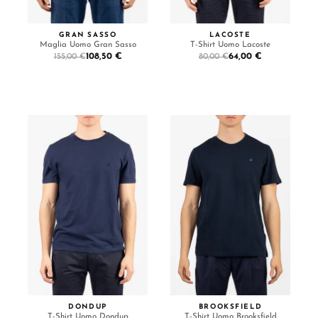
GRAN SASSO
LACOSTE
Maglia Uomo Gran Sasso
T-Shirt Uomo Lacoste
108,50 €
64,00 €
155,00 €
80,00 €
DONDUP
BROOKSFIELD
T-Shirt Uomo Dondup
T-Shirt Uomo Brooksfield