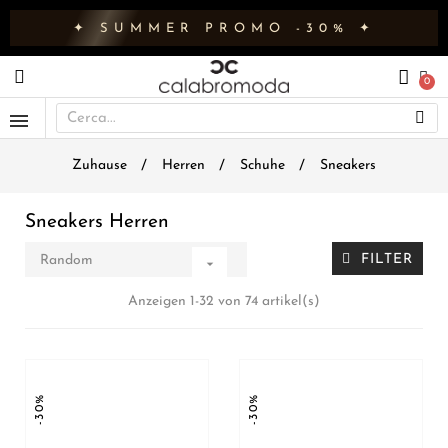
✦ SUMMER PROMO -30% ✦
Zuhause
Herren
Schuhe
Sneakers
Sneakers Herren
FILTER
Random

Anzeigen 1-32 von 74 artikel(s)
-30%
-30%