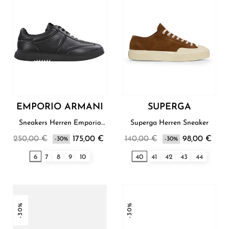
EMPORIO ARMANI
SUPERGA
Sneakers Herren Emporio
Superga Herren Sneaker
Armani
250,00 €
175,00 €
140,00 €
98,00 €
-30%
-30%
6
7
8
9
10
40
41
42
43
44
-30%
-30%