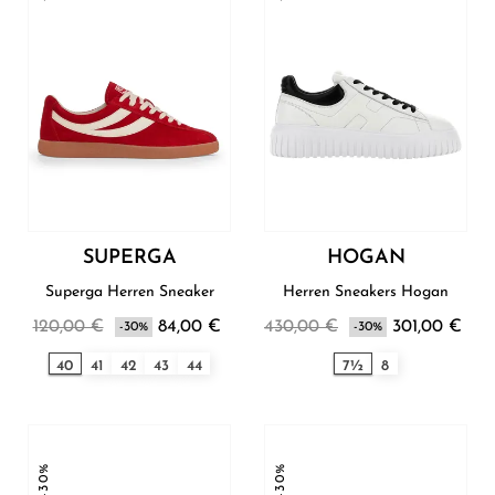
SUPERGA
HOGAN
Superga Herren Sneaker
Herren Sneakers Hogan
120,00 €
84,00 €
430,00 €
301,00 €
-30%
-30%
40
41
42
43
44
7½
8
-30%
-30%