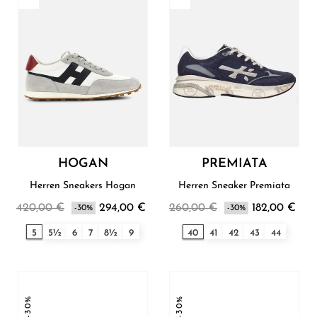
HOGAN
PREMIATA
Herren Sneakers Hogan
Herren Sneaker Premiata
420,00 €
294,00 €
260,00 €
182,00 €
-30%
-30%
5
5½
6
7
8½
9
40
41
42
43
44
-30%
-30%