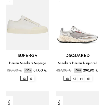
SUPERGA
DSQUARED
Herren Sneakers Superga
Sneakers Herren Dsquared
120,00 €
84,00 €
427,00 €
298,90 €
-30%
-30%
42
43
42
43
44
45
-30%
-30%