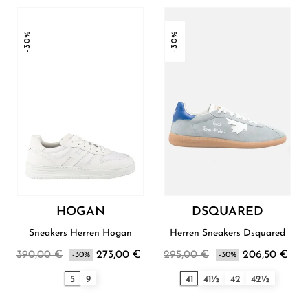
-30%
-30%
HOGAN
DSQUARED
Sneakers Herren Hogan
Herren Sneakers Dsquared
390,00 €
273,00 €
295,00 €
206,50 €
-30%
-30%
5
9
41
41½
42
42½