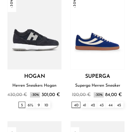
-30%
-30%
HOGAN
SUPERGA
Herren Sneakers Hogan
Superga Herren Sneaker
430,00 €
301,00 €
120,00 €
84,00 €
-30%
-30%
5
6½
9
10
40
41
42
43
44
45