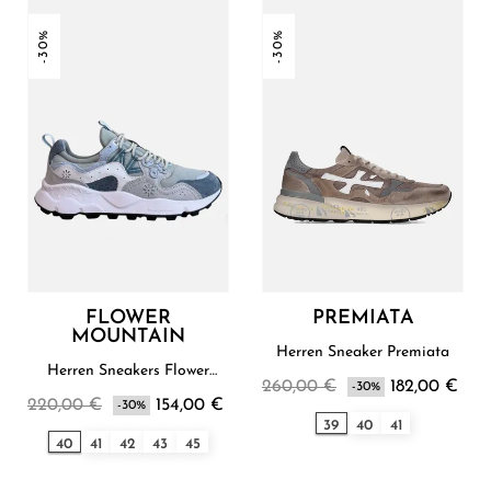
-30%
-30%
FLOWER
PREMIATA
MOUNTAIN
Herren Sneaker Premiata
Herren Sneakers Flower
260,00 €
182,00 €
Mountain
-30%
220,00 €
154,00 €
-30%
39
40
41
40
41
42
43
45