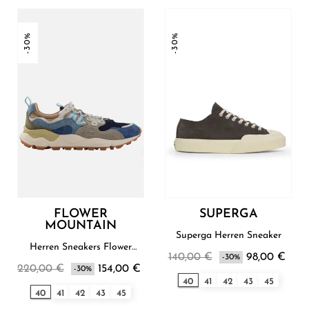
-30%
-30%
FLOWER
SUPERGA
MOUNTAIN
Superga Herren Sneaker
Herren Sneakers Flower
140,00 €
98,00 €
Mountain
-30%
220,00 €
154,00 €
-30%
40
41
42
43
45
40
41
42
43
45