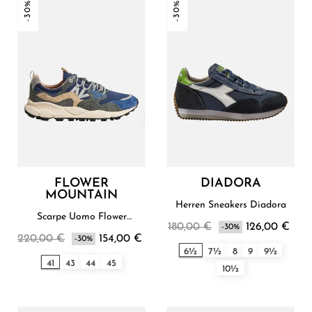
-30%
-30%
FLOWER
DIADORA
MOUNTAIN
Herren Sneakers Diadora
Scarpe Uomo Flower
180,00 €
126,00 €
Mountain
-30%
220,00 €
154,00 €
-30%
6½
7½
8
9
9½
41
43
44
45
10½