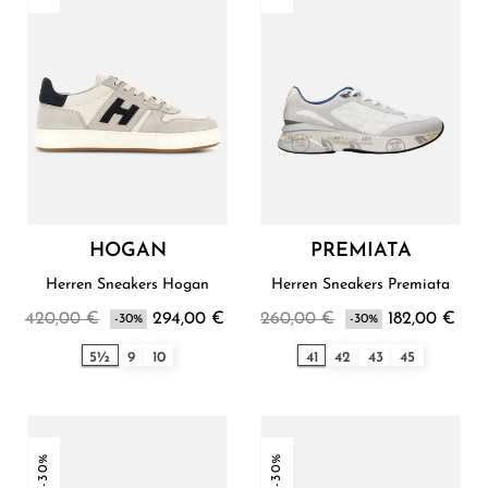
HOGAN
PREMIATA
Herren Sneakers Hogan
Herren Sneakers Premiata
420,00 €
294,00 €
260,00 €
182,00 €
-30%
-30%
5½
9
10
41
42
43
45
-30%
-30%