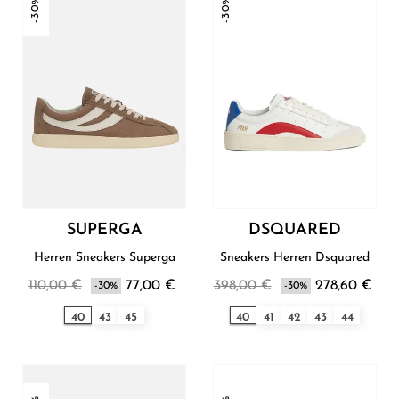
-30%
-30%
SUPERGA
DSQUARED
Herren Sneakers Superga
Sneakers Herren Dsquared
110,00 €
77,00 €
398,00 €
278,60 €
-30%
-30%
40
43
45
40
41
42
43
44