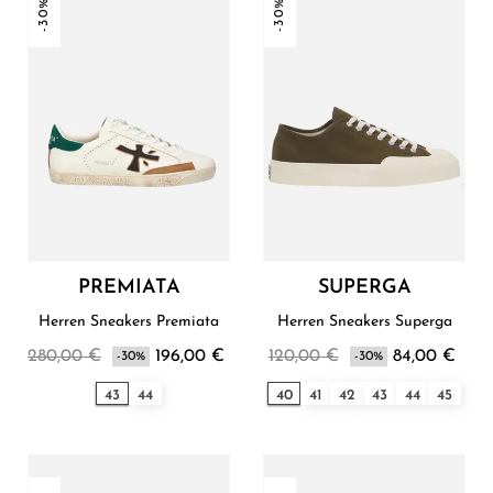
-30%
-30%
PREMIATA
SUPERGA
Herren Sneakers Premiata
Herren Sneakers Superga
280,00 €
196,00 €
120,00 €
84,00 €
-30%
-30%
43
44
40
41
42
43
44
45