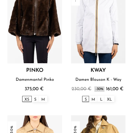
PINKO
KWAY
Damenmantel Pinko
Damen Blouson K - Way
375,00 €
230,00 €
161,00 €
-30%
XS
S
M
S
M
L
XL
-30%
-30%