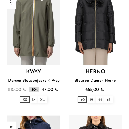
-30%
KWAY
HERNO
Damen Blousonjacke K-Way
Blouson Damen Herno
210,00 €
147,00 €
655,00 €
-30%
XS
M
XL
40
42
44
46