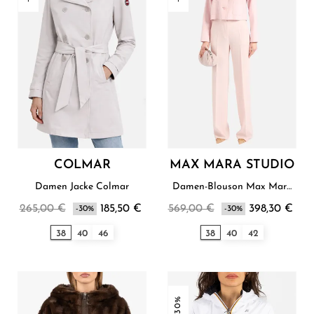
COLMAR
MAX MARA STUDIO
Damen Jacke Colmar
Damen-Blouson Max Mara
Studio
265,00 €
185,50 €
569,00 €
398,30 €
-30%
-30%
38
40
46
38
40
42
-30%