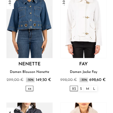
-50%
-30%
NENETTE
FAY
Damen Blouson Nenette
Damen Jacke Fay
299,00 €
149,50 €
998,00 €
698,60 €
-50%
-30%
44
XS
S
M
L