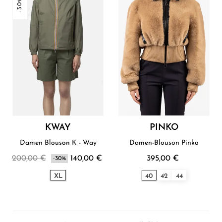
-30%
KWAY
PINKO
Damen Blouson K - Way
Damen-Blouson Pinko
200,00 €
140,00 €
395,00 €
-30%
XL
40
42
44