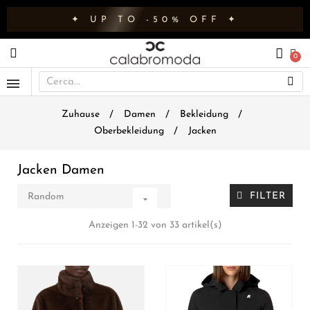
✦ UP TO -50% OFF ✦
Zuhause
Damen
Bekleidung
Oberbekleidung
Jacken
Jacken Damen
FILTER
Random

Anzeigen 1-32 von 33 artikel(s)