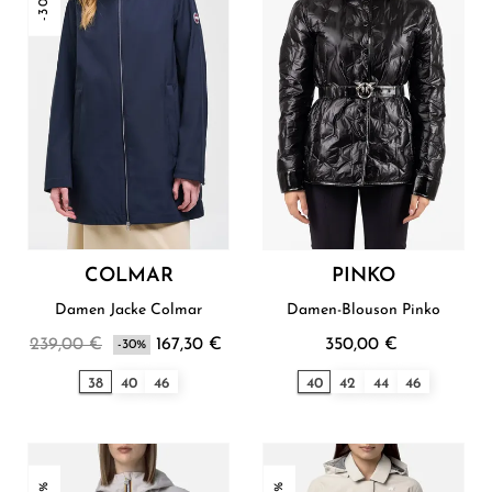
-30%
COLMAR
PINKO
Damen Jacke Colmar
Damen-Blouson Pinko
239,00 €
167,30 €
350,00 €
-30%
38
40
46
40
42
44
46