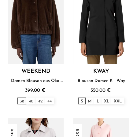
WEEKEND
KWAY
Damen Blouson aus Öko-
Blouson Damen K - Way
Leder Weekend
399,00 €
350,00 €
38
40
42
44
S
M
L
XL
XXL
-30%
-30%