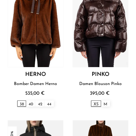
HERNO
PINKO
Bomber Damen Herno
Damen Blouson Pinko
535,00 €
395,00 €
38
40
42
44
XS
M
-30%