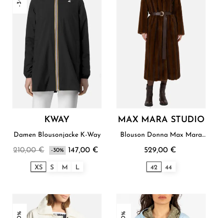
KWAY
MAX MARA STUDIO
Damen Blousonjacke K-Way
Blouson Donna Max Mara
Studio
210,00 €
147,00 €
529,00 €
-30%
XS
S
M
L
42
44