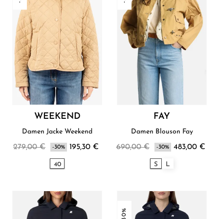
WEEKEND
FAY
Damen Jacke Weekend
Damen Blouson Fay
279,00 €
195,30 €
690,00 €
483,00 €
-30%
-30%
40
S
L
-30%