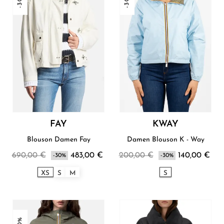
-30%
-30%
FAY
KWAY
Blouson Damen Fay
Damen Blouson K - Way
690,00 €
483,00 €
200,00 €
140,00 €
-30%
-30%
XS
S
M
S