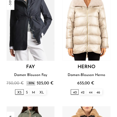
-30%
FAY
HERNO
Damen Blouson Fay
Damen-Blouson Herno
750,00 €
525,00 €
655,00 €
-30%
XS
S
M
XL
40
42
44
46