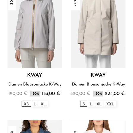
-30%
-30%
KWAY
KWAY
Damen Blousonjacke K-Way
Damen Blousonjacke K-Way
190,00 €
133,00 €
320,00 €
224,00 €
-30%
-30%
XS
L
XL
S
L
XL
XXL