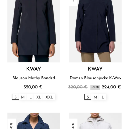
KWAY
KWAY
Blouson Mathy Bonded
Damen Blousonjacke K-Way
Damen K - Way
350,00 €
320,00 €
224,00 €
-30%
S
M
L
XL
XXL
S
M
L
-30%
-30%