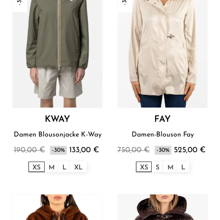
KWAY
FAY
Damen Blousonjacke K-Way
Damen-Blouson Fay
190,00 €
133,00 €
750,00 €
525,00 €
-30%
-30%
XS
M
L
XL
XS
S
M
L