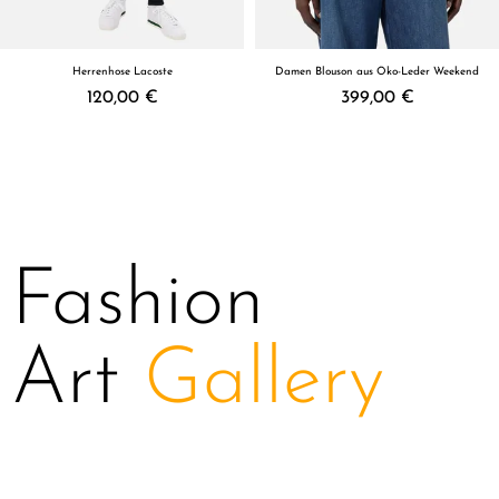
Herrenhose Lacoste
Damen Blouson aus Öko-Leder Weekend
120,00 €
399,00 €
Fashion
Art
Gallery