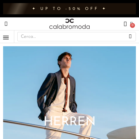
✦ UP TO -50% OFF ✦
HERREN