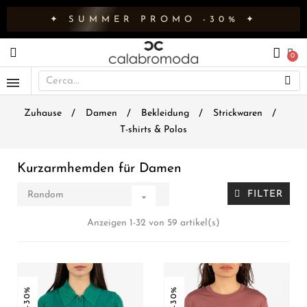
✦ SUMMER PROMO -30% ✦
Zuhause
Damen
Bekleidung
Strickwaren
T-shirts & Polos
Kurzarmhemden für Damen
FILTER
Random

Anzeigen 1-32 von 59 artikel(s)
-30%
-30%