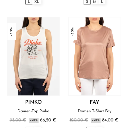
L
XL
S
M
L
-30%
-30%
PINKO
FAY
Damen-Top Pinko
Damen T-Shirt Fay
95,00 €
66,50 €
120,00 €
84,00 €
-30%
-30%