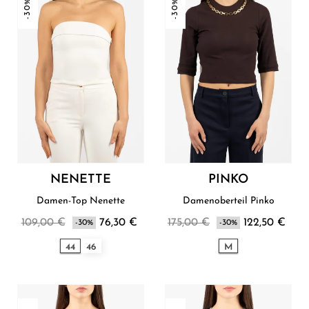
-30%
-30%
NENETTE
PINKO
Damen-Top Nenette
Damenoberteil Pinko
109,00 €
76,30 €
175,00 €
122,50 €
-30%
-30%
44
46
M