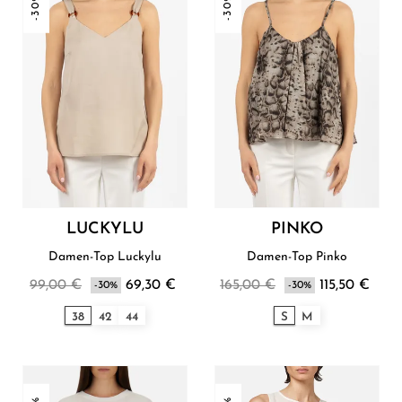
-30%
-30%
LUCKYLU
PINKO
Damen-Top Luckylu
Damen-Top Pinko
99,00 €
69,30 €
165,00 €
115,50 €
-30%
-30%
38
42
44
S
M