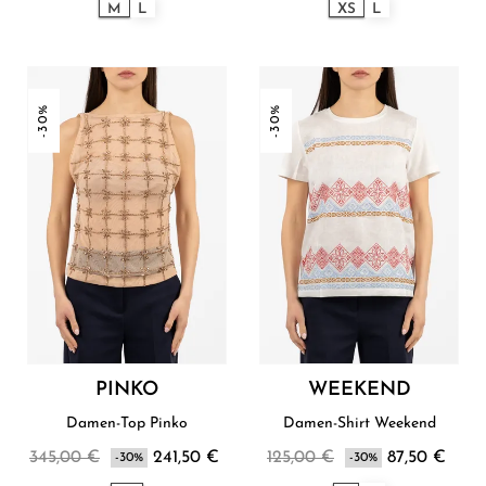
M
L
XS
L
-30%
-30%
PINKO
WEEKEND
Damen-Top Pinko
Damen-Shirt Weekend
345,00 €
241,50 €
125,00 €
87,50 €
-30%
-30%