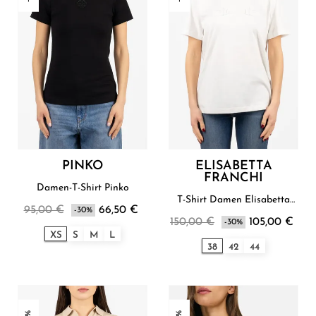
PINKO
ELISABETTA
FRANCHI
Damen-T-Shirt Pinko
T-Shirt Damen Elisabetta
95,00 €
66,50 €
-30%
Franchi
150,00 €
105,00 €
-30%
XS
S
M
L
38
42
44