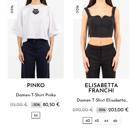
-30%
-30%
PINKO
ELISABETTA
FRANCHI
Damen-T-Shirt Pinko
Damen T-Shirt Elisabetta
115,00 €
80,50 €
-30%
Franchi
290,00 €
203,00 €
-30%
M
40
42
44
46