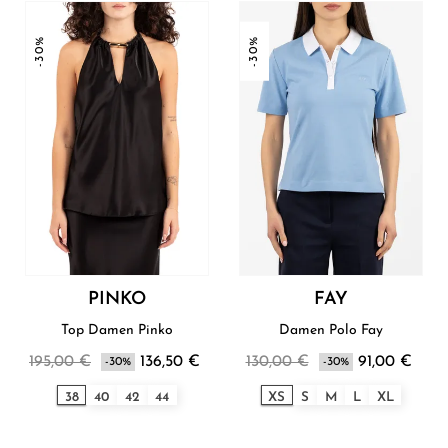
-30%
-30%
PINKO
FAY
Top Damen Pinko
Damen Polo Fay
195,00 €
136,50 €
130,00 €
91,00 €
-30%
-30%
38
40
42
44
XS
S
M
L
XL