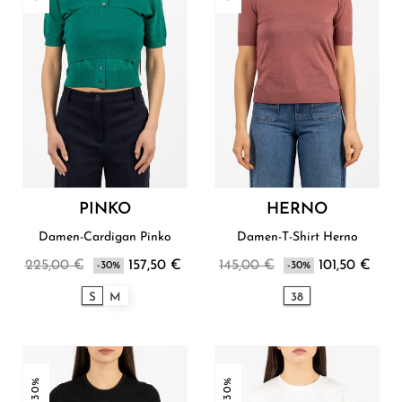
PINKO
HERNO
Damen-Cardigan Pinko
Damen-T-Shirt Herno
225,00 €
157,50 €
145,00 €
101,50 €
-30%
-30%
S
M
38
-30%
-30%