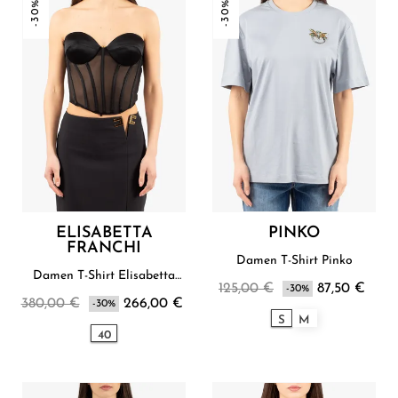
-30%
-30%
ELISABETTA
PINKO
FRANCHI
Damen T-Shirt Pinko
Damen T-Shirt Elisabetta
125,00 €
87,50 €
Franchi
-30%
380,00 €
266,00 €
-30%
S
M
40