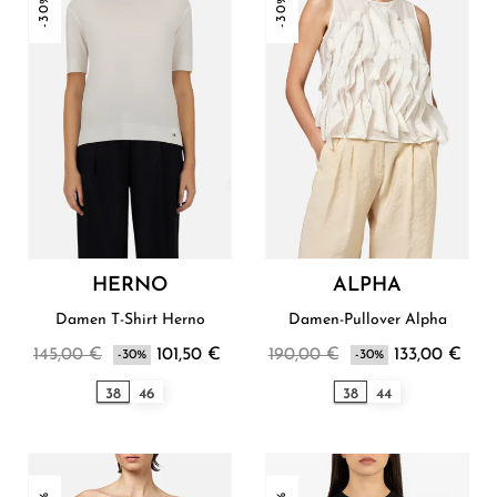
-30%
-30%
HERNO
ALPHA
Damen T-Shirt Herno
Damen-Pullover Alpha
145,00 €
101,50 €
190,00 €
133,00 €
-30%
-30%
38
46
38
44