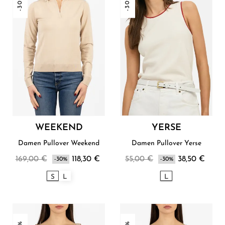
-30%
-30%
WEEKEND
YERSE
Damen Pullover Weekend
Damen Pullover Yerse
169,00 €
118,30 €
55,00 €
38,50 €
-30%
-30%
S
L
L