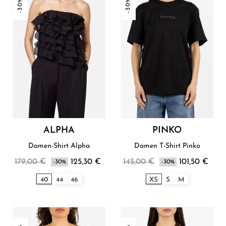
-30%
-30%
ALPHA
PINKO
Damen-Shirt Alpha
Damen T-Shirt Pinko
179,00 €
125,30 €
145,00 €
101,50 €
-30%
-30%
40
44
46
XS
S
M