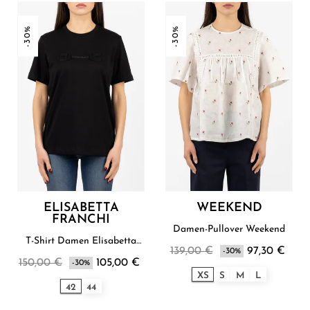
-30%
-30%
ELISABETTA
WEEKEND
FRANCHI
Damen-Pullover Weekend
T-Shirt Damen Elisabetta
139,00 €
97,30 €
Franchi
-30%
150,00 €
105,00 €
-30%
XS
S
M
L
42
44