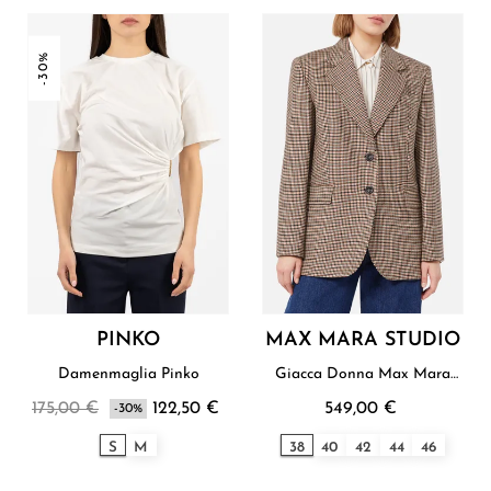
-30%
PINKO
MAX MARA STUDIO
Damenmaglia Pinko
Giacca Donna Max Mara
Studio
175,00 €
122,50 €
549,00 €
-30%
S
M
38
40
42
44
46