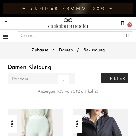
✦ SUMMER PROMO -30% ✦
Zuhause
Damen
Bekleidung
Damen Kleidung
FILTER
Random

Anzeigen 1-32 von 542 artikel(s)
-30%
-30%