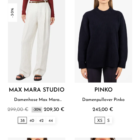
-30%
MAX MARA STUDIO
PINKO
Damenhose Max Mara
Damenpullover Pinko
Studio
299,00 €
209,30 €
245,00 €
-30%
38
40
42
44
XS
S