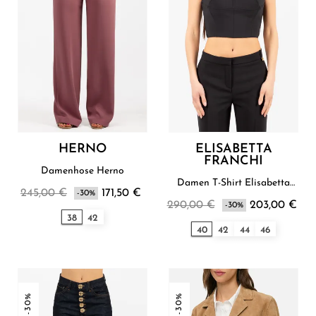
HERNO
ELISABETTA
FRANCHI
Damenhose Herno
Damen T-Shirt Elisabetta
245,00 €
171,50 €
-30%
Franchi
290,00 €
203,00 €
-30%
38
42
40
42
44
46
-30%
-30%