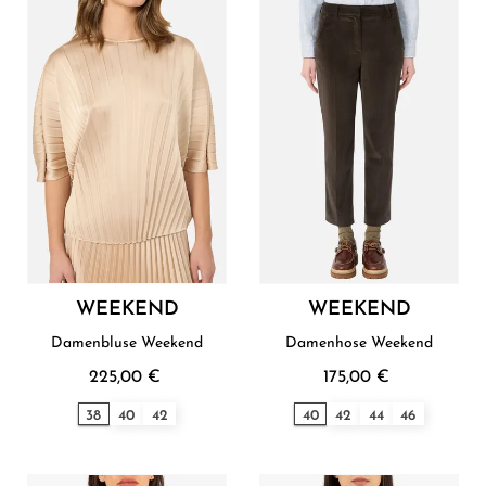
WEEKEND
WEEKEND
Damenbluse Weekend
Damenhose Weekend
225,00 €
175,00 €
38
40
42
40
42
44
46