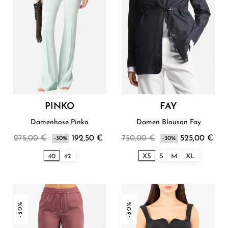
PINKO
FAY
Damenhose Pinko
Damen Blouson Fay
275,00 €
192,50 €
750,00 €
525,00 €
-30%
-30%
40
42
XS
S
M
XL
-30%
-30%