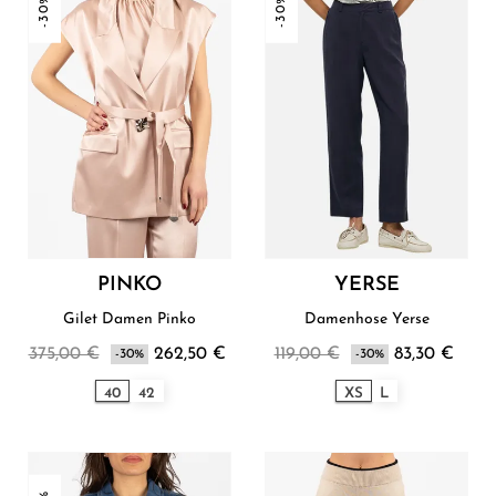
-30%
-30%
PINKO
YERSE
Gilet Damen Pinko
Damenhose Yerse
375,00 €
262,50 €
119,00 €
83,30 €
-30%
-30%
40
42
XS
L