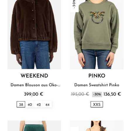
-30%
WEEKEND
PINKO
Damen Blouson aus Öko-
Damen Sweatshirt Pinko
Leder Weekend
399,00 €
195,00 €
136,50 €
-30%
38
40
42
44
XXS