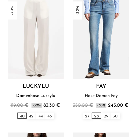
-30%
-30%
LUCKYLU
FAY
Damenhose Luckylu
Hose Damen Fay
119,00 €
83,30 €
350,00 €
245,00 €
-30%
-30%
40
42
44
46
27
28
29
30