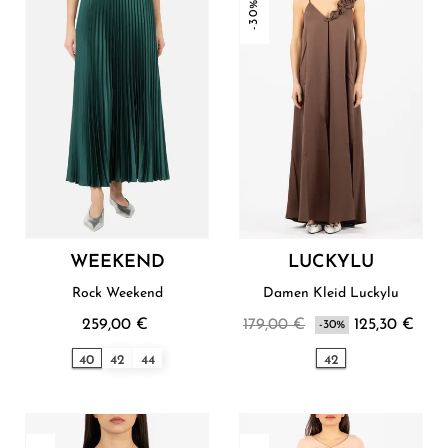
-30%
WEEKEND
LUCKYLU
Rock Weekend
Damen Kleid Luckylu
259,00 €
179,00 €
125,30 €
-30%
40
42
44
42