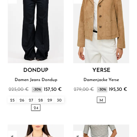
DONDUP
YERSE
Damen Jeans Dondup
Damenjacke Yerse
225,00 €
157,50 €
279,00 €
195,30 €
-30%
-30%
25
26
27
28
29
30
M
24