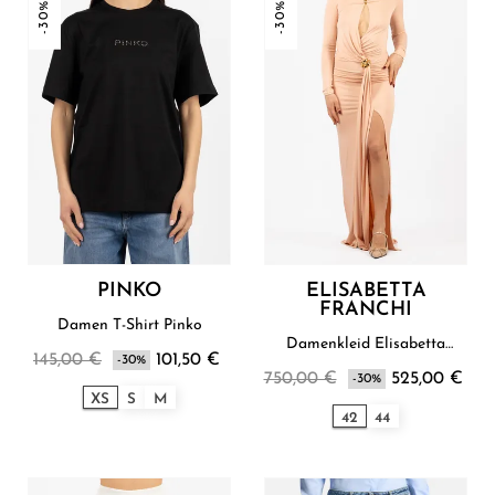
-30%
-30%
PINKO
ELISABETTA
FRANCHI
Damen T-Shirt Pinko
Damenkleid Elisabetta
145,00 €
101,50 €
-30%
Franchi
750,00 €
525,00 €
-30%
XS
S
M
42
44