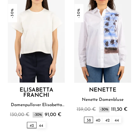
-30%
-30%
ELISABETTA
NENETTE
FRANCHI
Nenette Damenbluse
Damenpullover Elisabetta
159,00 €
111,30 €
Franchi
-30%
130,00 €
91,00 €
-30%
38
40
42
44
42
44