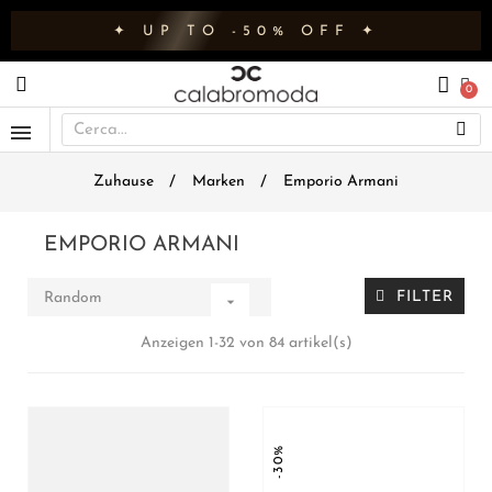
✦ UP TO -50% OFF ✦
Zuhause
Marken
Emporio Armani
EMPORIO ARMANI
FILTER
Random

Anzeigen 1-32 von 84 artikel(s)
-30%