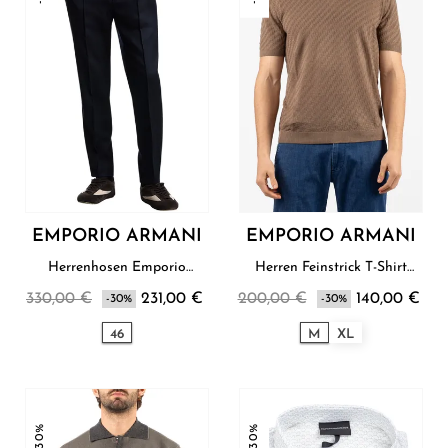
EMPORIO ARMANI
EMPORIO ARMANI
Herrenhosen Emporio
Herren Feinstrick T-Shirt
Armani
Emporio Armani
330,00 €
231,00 €
200,00 €
140,00 €
-30%
-30%
46
M
XL
-30%
-30%