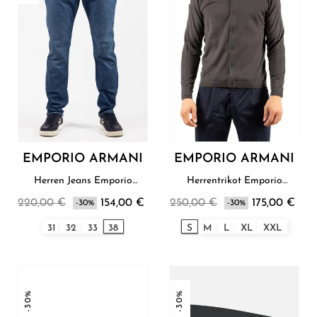
EMPORIO ARMANI
EMPORIO ARMANI
Herren Jeans Emporio
Herrentrikot Emporio
Armani
Armani
220,00 €
154,00 €
250,00 €
175,00 €
-30%
-30%
31
32
33
38
S
M
L
XL
XXL
-30%
-30%