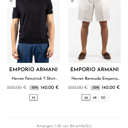
EMPORIO ARMANI
EMPORIO ARMANI
Herren Feinstrick T-Shirt
Herren Bermuda Emporio
Emporio Armani
Armani
200,00 €
140,00 €
200,00 €
140,00 €
-30%
-30%
M
46
48
50
Anzeigen 1-32 von 84 artikel(s)