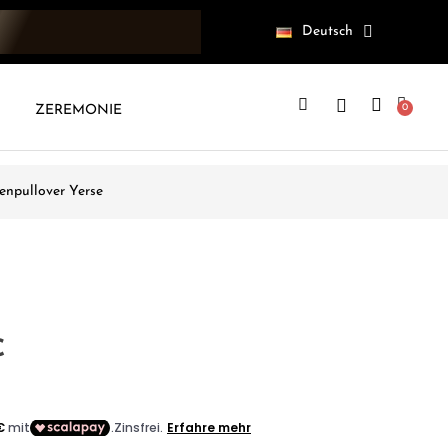
Deutsch
ZEREMONIE
npullover Yerse
€