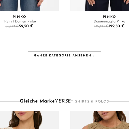
PINKO
PINKO
T-Shirt Damen Pinko
Damenmaglia Pinko
59,50 €
122,50 €
85,00 €
175,00 €
GANZE KATEGORIE ANSEHEN
→
Gleiche Marke
YERSE
T-SHIRTS & POLOS