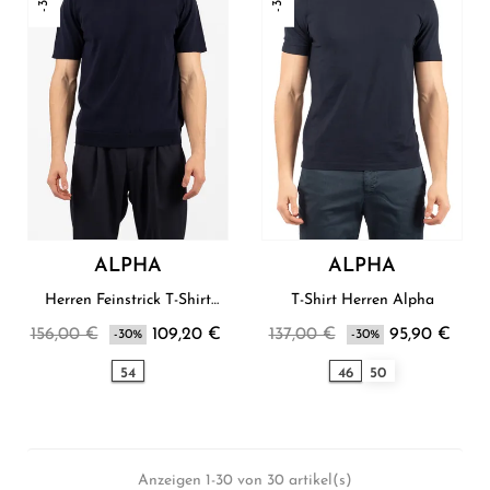
ALPHA
ALPHA
Herren Feinstrick T-Shirt
T-Shirt Herren Alpha
Alpha
156,00 €
109,20 €
137,00 €
95,90 €
-30%
-30%
54
46
50
Anzeigen 1-30 von 30 artikel(s)