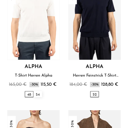
ALPHA
ALPHA
T-Shirt Herren Alpha
Herren Feinstrick T-Shirt
Alpha
165,00 €
115,50 €
184,00 €
128,80 €
-30%
-30%
48
54
52
-30%
-30%