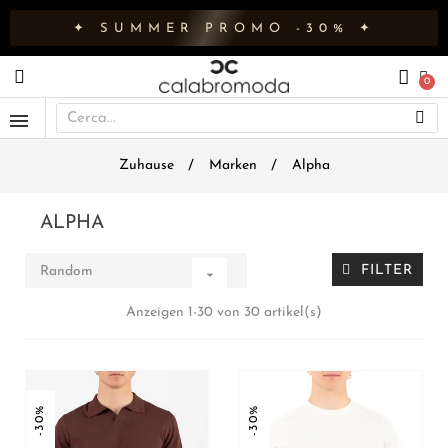
✦ SUMMER PROMO -30% ✦
Zuhause
Marken
Alpha
ALPHA
FILTER
Random

Anzeigen 1-30 von 30 artikel(s)
-30%
-30%