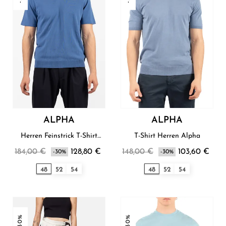
ALPHA
ALPHA
Herren Feinstrick T-Shirt
T-Shirt Herren Alpha
Alpha
184,00 €
128,80 €
148,00 €
103,60 €
-30%
-30%
48
52
54
48
52
54
-30%
-30%