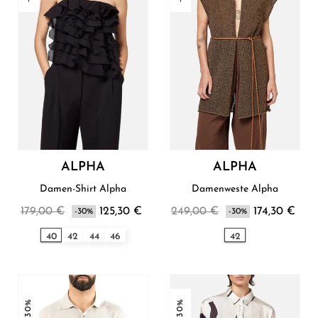
ALPHA
ALPHA
Damen-Shirt Alpha
Damenweste Alpha
179,00 €
125,30 €
249,00 €
174,30 €
-30%
-30%
40
42
44
46
42
-30%
-30%