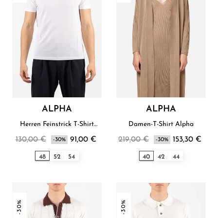
ALPHA
ALPHA
Herren Feinstrick T-Shirt
Damen-T-Shirt Alpha
Alpha
130,00 €
91,00 €
219,00 €
153,30 €
-30%
-30%
48
52
54
40
42
44
-30%
-30%