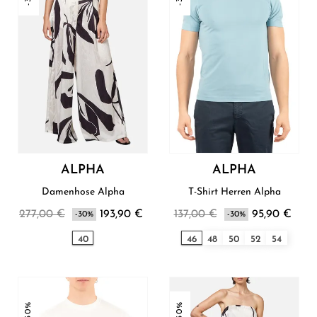
ALPHA
ALPHA
Damenhose Alpha
T-Shirt Herren Alpha
277,00 €
193,90 €
137,00 €
95,90 €
-30%
-30%
40
46
48
50
52
54
-30%
-30%