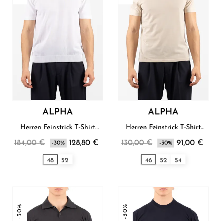
ALPHA
ALPHA
Herren Feinstrick T-Shirt
Herren Feinstrick T-Shirt
Alpha
Alpha
184,00 €
128,80 €
130,00 €
91,00 €
-30%
-30%
48
52
46
52
54
-30%
-30%