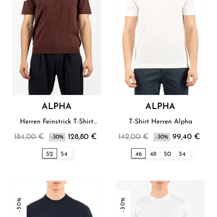
ALPHA
ALPHA
Herren Feinstrick T-Shirt
T-Shirt Herren Alpha
Alpha
184,00 €
128,80 €
142,00 €
99,40 €
-30%
-30%
52
54
46
48
50
54
-30%
-30%