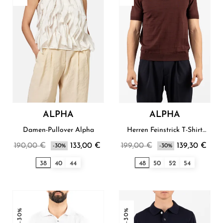
ALPHA
ALPHA
Damen-Pullover Alpha
Herren Feinstrick T-Shirt
Alpha
190,00 €
133,00 €
199,00 €
139,30 €
-30%
-30%
38
40
44
48
50
52
54
-30%
-30%