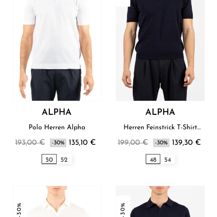
ALPHA
ALPHA
Polo Herren Alpha
Herren Feinstrick T-Shirt
Alpha
193,00 €
135,10 €
199,00 €
139,30 €
-30%
-30%
50
52
48
54
-30%
-30%