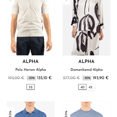
ALPHA
ALPHA
Polo Herren Alpha
Damenhemd Alpha
193,00 €
135,10 €
277,00 €
193,90 €
-30%
-30%
52
40
42
-30%
-30%