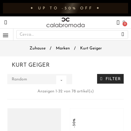
✦ UP TO -50% OFF ✦
Zuhause
Marken
Kurt Geiger
KURT GEIGER
FILTER
Random

Anzeigen 1-32 von 78 artikel(s)
-30%