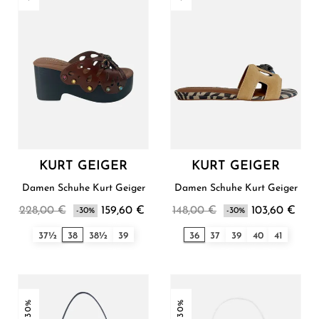
KURT GEIGER
KURT GEIGER
Damen Schuhe Kurt Geiger
Damen Schuhe Kurt Geiger
228,00 €
159,60 €
148,00 €
103,60 €
-30%
-30%
37½
38
38½
39
36
37
39
40
41
-30%
-30%