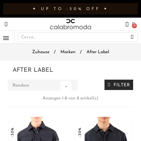
✦ UP TO -50% OFF ✦
Zuhause
Marken
After Label
AFTER LABEL
FILTER
Random

Anzeigen 1-8 von 8 artikel(s)
-30%
-30%