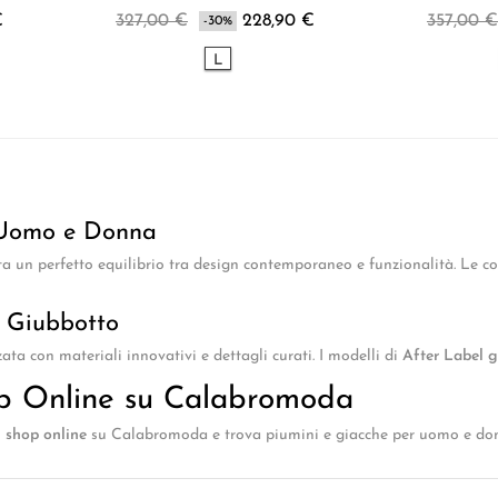
€
327,00 €
228,90 €
357,00 €
-30%
L
 Uomo e Donna
a un perfetto equilibrio tra design contemporaneo e funzionalità. Le co
e Giubbotto
zata con materiali innovativi e dettagli curati. I modelli di
After Label 
p Online su Calabromoda
 shop online
su Calabromoda e trova piumini e giacche per uomo e don