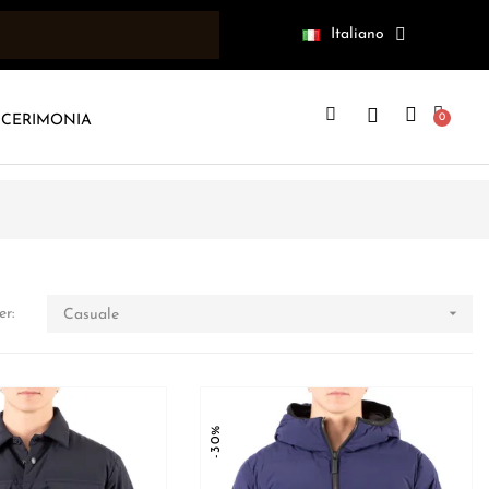
Italiano
CERIMONIA

er:
Casuale
-30%