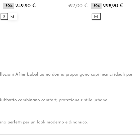
249,90 €
327,00 €
228,90 €
-30%
-30%
S
M
M
llezioni
After Label uomo donna
propongono capi tecnici ideali per
giubbotto
combinano comfort, protezione e stile urbano.
na perfetti per un look moderno e dinamico.