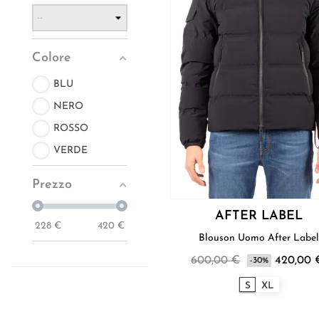
Colore
BLU
NERO
ROSSO
VERDE
Prezzo
AFTER LABEL
228
€
420
€
Blouson Uomo After Labe
600,00 €
420,00 
-30%
S
XL