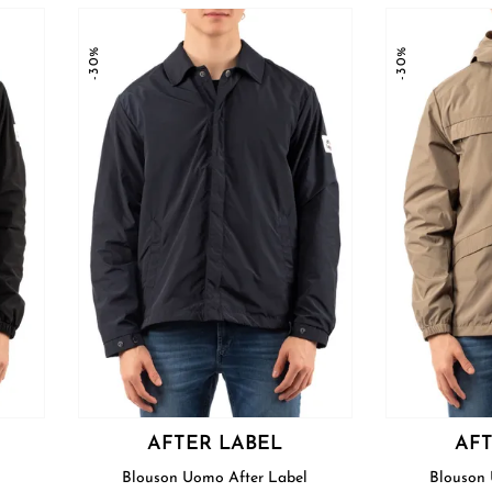
-30%
-30%
AFTER LABEL
AFT
l
Blouson Uomo After Label