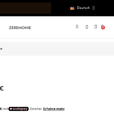
Deutsch
ZEREMONIE
se
 €