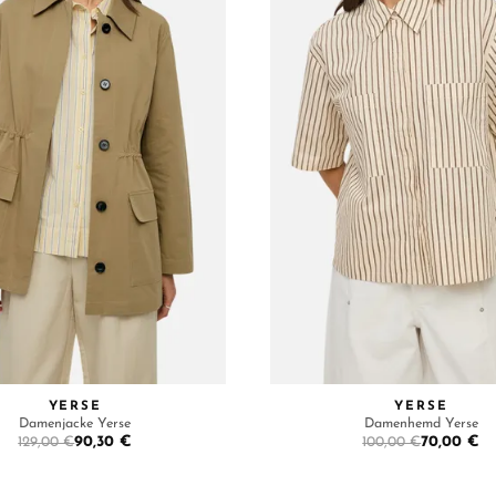
YERSE
YERSE
Damenjacke Yerse
Damenhemd Yerse
90,30 €
70,00 €
129,00 €
100,00 €