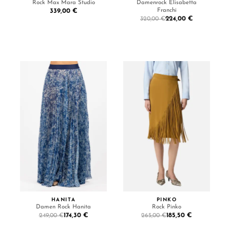
Rock Max Mara Studio
Damenrock Elisabetta
Franchi
339,00 €
224,00 €
320,00 €
HANITA
PINKO
Damen Rock Hanita
Rock Pinko
174,30 €
185,50 €
249,00 €
265,00 €