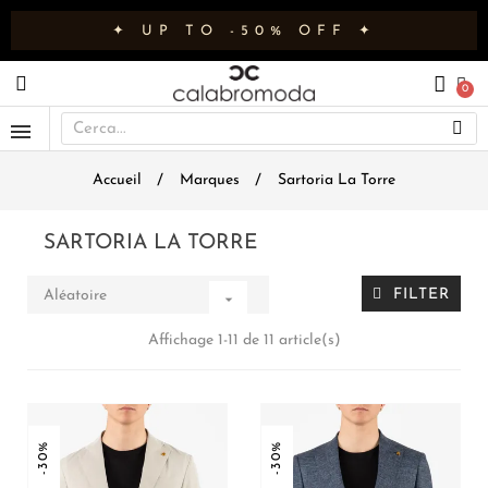
✦ UP TO -50% OFF ✦
Accueil
Marques
Sartoria La Torre
SARTORIA LA TORRE
FILTER
Aléatoire

Affichage 1-11 de 11 article(s)
-30%
-30%