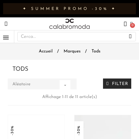
✦ SUMMER PROMO -30% ✦
Accueil
Marques
Tods
TODS
FILTER
Aléatoire

Affichage 1-11 de 11 article(s)
-30%
-30%