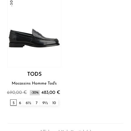
-30%
TODS
Mocassins Homme Tod's
690,00 €
483,00 €
-30%
5
6
6½
7
9½
10