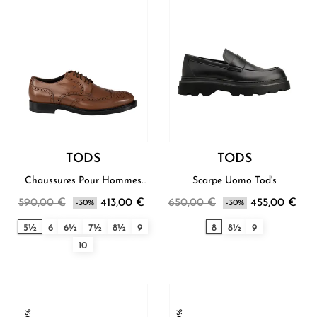
TODS
TODS
Chaussures Pour Hommes
Scarpe Uomo Tod's
Tod's
590,00 €
413,00 €
650,00 €
455,00 €
-30%
-30%
5½
6
6½
7½
8½
9
8
8½
9
10