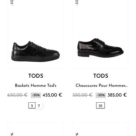
-30%
-30%
TODS
TODS
Baskets Homme Tod's
Chaussures Pour Hommes
Tod's
650,00 €
455,00 €
550,00 €
385,00 €
-30%
-30%
5
7
10