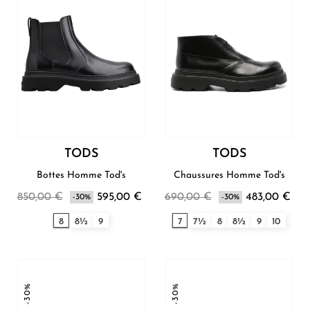
TODS
TODS
Bottes Homme Tod's
Chaussures Homme Tod's
850,00 €
595,00 €
690,00 €
483,00 €
-30%
-30%
8
8½
9
7
7½
8
8½
9
10
-30%
-30%