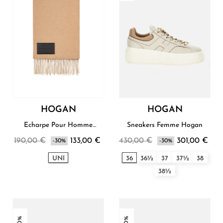
HOGAN
HOGAN
Écharpe Pour Homme
Sneakers Femme Hogan
Hogan
190,00 €
133,00 €
430,00 €
301,00 €
-30%
-30%
UNI
36
36½
37
37½
38
38½
-30%
-30%