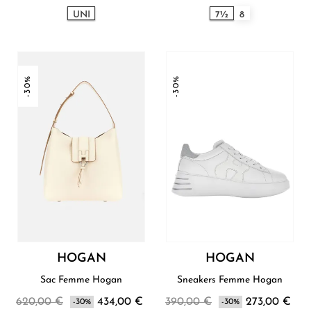
UNI
7½
8
-30%
-30%
HOGAN
HOGAN
Sac Femme Hogan
Sneakers Femme Hogan
620,00 €
434,00 €
390,00 €
273,00 €
-30%
-30%