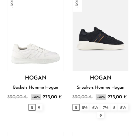
-30%
-30%
HOGAN
HOGAN
Baskets Homme Hogan
Sneakers Homme Hogan
390,00 €
273,00 €
390,00 €
273,00 €
-30%
-30%
5
9
5
5½
6½
7½
8
8½
9