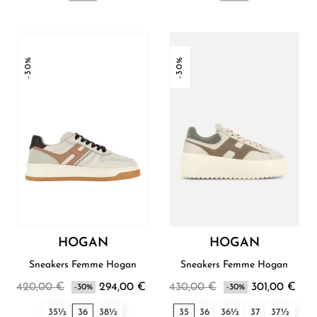
-30%
-30%
HOGAN
HOGAN
Sneakers Femme Hogan
Sneakers Femme Hogan
420,00 €
294,00 €
430,00 €
301,00 €
-30%
-30%
35½
36
38½
35
36
36½
37
37½