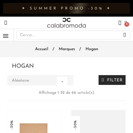
✦ SUMMER PROMO -30% ✦
Accueil
Marques
Hogan
HOGAN
FILTER
Aléatoire

Affichage 1-32 de 66 article(s)
-30%
-30%