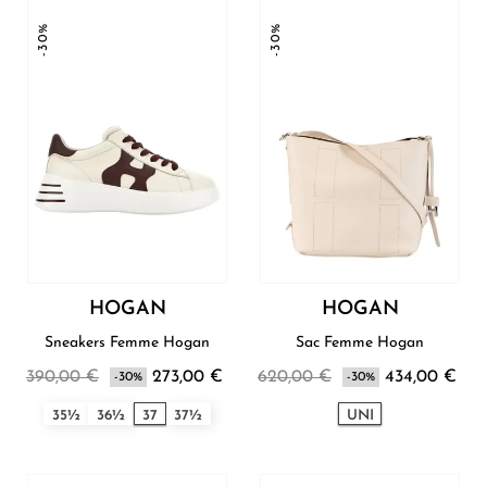
-30%
-30%
HOGAN
HOGAN
Sneakers Femme Hogan
Sac Femme Hogan
390,00 €
273,00 €
620,00 €
434,00 €
-30%
-30%
35½
36½
37
37½
UNI