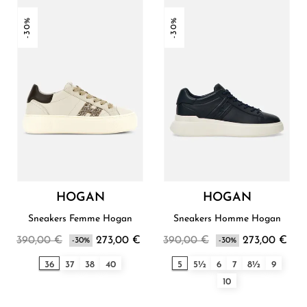
-30%
-30%
HOGAN
HOGAN
Sneakers Femme Hogan
Sneakers Homme Hogan
390,00 €
273,00 €
390,00 €
273,00 €
-30%
-30%
36
37
38
40
5
5½
6
7
8½
9
10