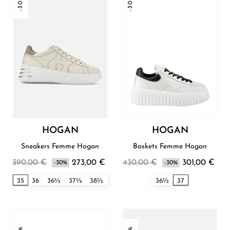
-30%
-30%
HOGAN
HOGAN
Sneakers Femme Hogan
Baskets Femme Hogan
390,00 €
273,00 €
430,00 €
301,00 €
-30%
-30%
35
36
36½
37½
38½
36½
37