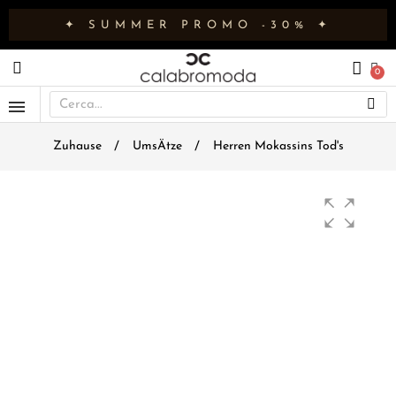
✦ SUMMER PROMO -30% ✦
Zuhause
UmsÄtze
Herren Mokassins Tod's