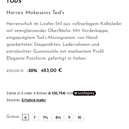
TODS
Herren Mokassins Tod's
Herrenschuh im Loafer-Stil aus vollnarbigem Kalbsleder
mit semiglänzender Oberfläche. Mit Vorderkappe,
eingeprägtem Tod’s-Monogramm, von Hand
gearbeiteten Steppnähten, Lederrahmen und
extraleichter Gummisohle mit markantem Profil.
Elegante Passform, gefertigt in Italien.
483,00 €
-30%
690,00 €
Grösse
6
7
7½
8½
9
10