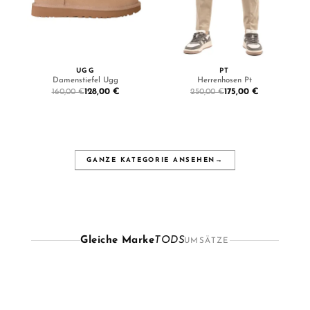
UGG
PT
Damenstiefel Ugg
Herrenhosen Pt
128,00 €
175,00 €
160,00 €
250,00 €
GANZE KATEGORIE ANSEHEN
→
Gleiche Marke
TODS
UMSÄTZE