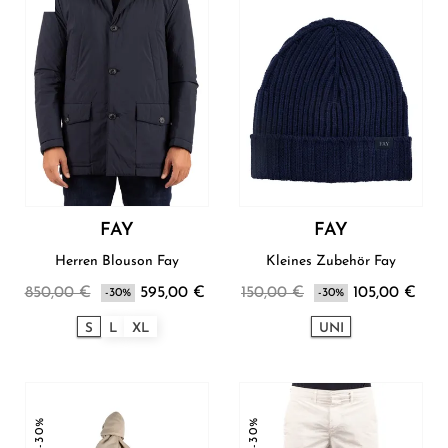
FAY
FAY
Herren Blouson Fay
Kleines Zubehör Fay
850,00 €
595,00 €
150,00 €
105,00 €
-30%
-30%
S
L
XL
UNI
-30%
-30%