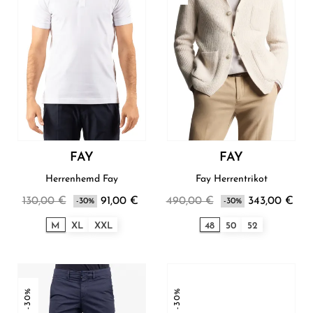
FAY
FAY
Herrenhemd Fay
Fay Herrentrikot
130,00 €
91,00 €
490,00 €
343,00 €
-30%
-30%
M
XL
XXL
48
50
52
-30%
-30%