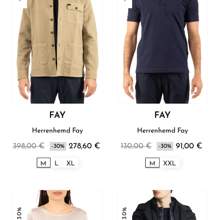
FAY
FAY
Herrenhemd Fay
Herrenhemd Fay
398,00 €
278,60 €
130,00 €
91,00 €
-30%
-30%
M
L
XL
M
XXL
-30%
-30%