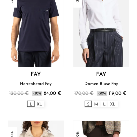
FAY
FAY
Herrenhemd Fay
Damen Bluse Fay
120,00 €
84,00 €
170,00 €
119,00 €
-30%
-30%
L
XL
S
M
L
XL
-30%
-30%