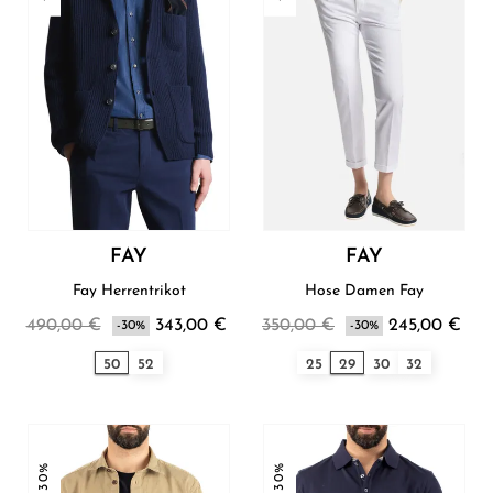
FAY
FAY
Fay Herrentrikot
Hose Damen Fay
490,00 €
343,00 €
350,00 €
245,00 €
-30%
-30%
50
52
25
29
30
32
-30%
-30%