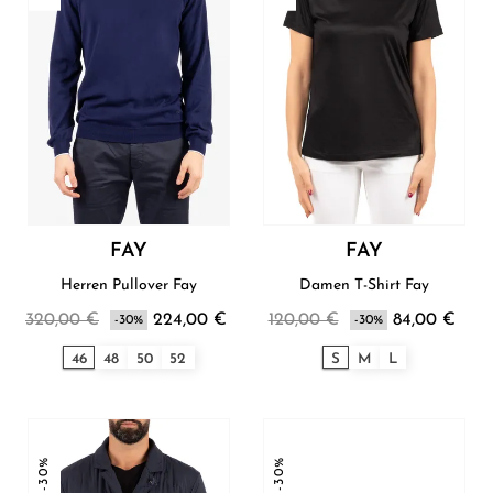
FAY
FAY
Herren Pullover Fay
Damen T-Shirt Fay
320,00 €
224,00 €
120,00 €
84,00 €
-30%
-30%
46
48
50
52
S
M
L
-30%
-30%