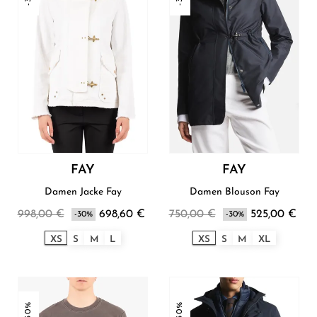
FAY
FAY
Damen Jacke Fay
Damen Blouson Fay
998,00 €
698,60 €
750,00 €
525,00 €
-30%
-30%
XS
S
M
L
XS
S
M
XL
-30%
-30%