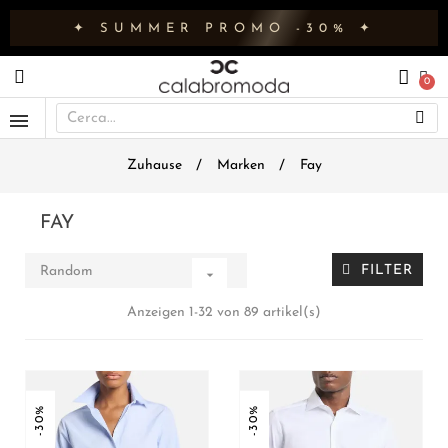
✦ SUMMER PROMO -30% ✦
Zuhause
Marken
Fay
FAY
FILTER
Random

Anzeigen 1-32 von 89 artikel(s)
-30%
-30%