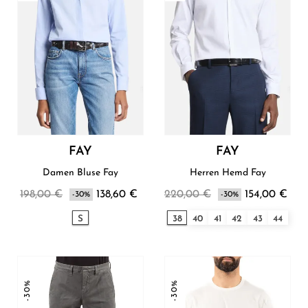
FAY
FAY
Damen Bluse Fay
Herren Hemd Fay
198,00 €
138,60 €
220,00 €
154,00 €
-30%
-30%
S
38
40
41
42
43
44
-30%
-30%