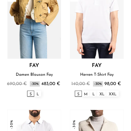
FAY
FAY
Damen Blouson Fay
Herren T-Shirt Fay
690,00 €
483,00 €
140,00 €
98,00 €
-30%
-30%
S
L
S
M
L
XL
XXL
-30%
-30%