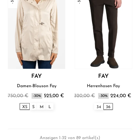
FAY
FAY
Damen-Blouson Fay
Herrenhosen Fay
750,00 €
525,00 €
320,00 €
224,00 €
-30%
-30%
XS
S
M
L
34
36
Anzeigen 1-32 von 89 artikel(s)