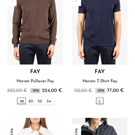
FAY
FAY
Herren Pullover Fay
Herren T-Shirt Fay
320,00 €
224,00 €
110,00 €
77,00 €
-30%
-30%
48
50
52
54
L
-30%
-30%