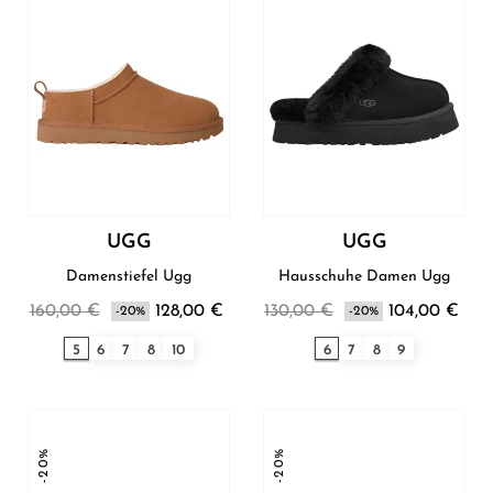
UGG
UGG
Damenstiefel Ugg
Hausschuhe Damen Ugg
160,00 €
128,00 €
130,00 €
104,00 €
-20%
-20%
5
6
7
8
10
6
7
8
9
-20%
-20%