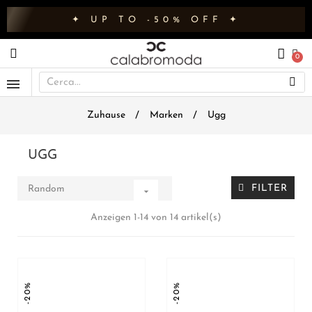
✦ UP TO -50% OFF ✦
Zuhause
Marken
Ugg
UGG
FILTER
Random

Anzeigen 1-14 von 14 artikel(s)
-20%
-20%