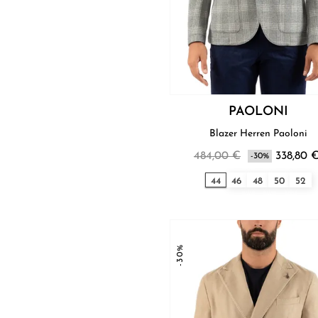
PAOLONI
Blazer Herren Paoloni
484,00 €
338,80 
-30%
44
46
48
50
52
-30%