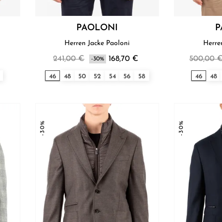
PAOLONI
P
Herren Jacke Paoloni
241,00 €
168,70 €
500,00 
-30%
46
48
50
52
54
56
58
46
48
-30%
-30%