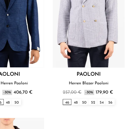
AOLONI
PAOLONI
Blazer Herren Paoloni
Herren Blazer Paoloni
406,70 €
257,00 €
179,90 €
-30%
-30%
6
48
50
46
48
50
52
54
56