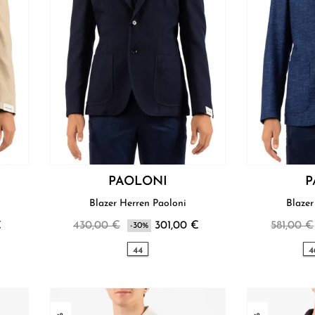
PAOLONI
P
Blazer Herren Paoloni
€
430,00 €
301,00 €
581,00 €
-30%
44
4