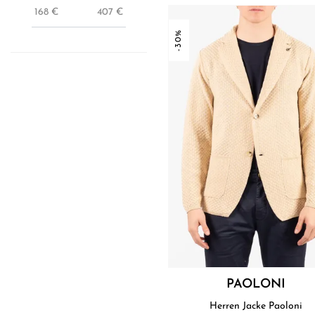
168
€
407
€
-30%
PAOLONI
Herren Jacke Paoloni