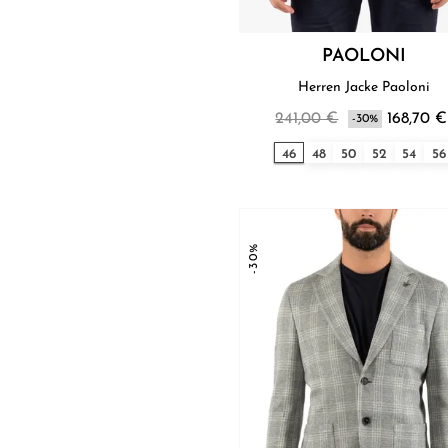
PAOLONI
Herren Jacke Paoloni
241,00 €
168,70 €
-30%
46
48
50
52
54
56
-30%