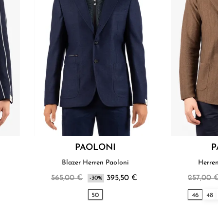
PAOLONI
P
Blazer Herren Paoloni
€
565,00 €
395,50 €
257,00 
-30%
50
46
48