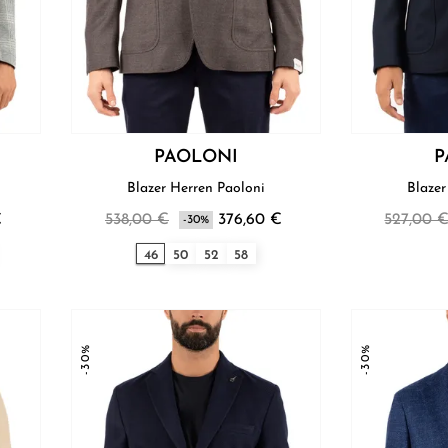
PAOLONI
P
Blazer Herren Paoloni
€
538,00 €
376,60 €
527,00 
-30%
46
50
52
58
-30%
-30%