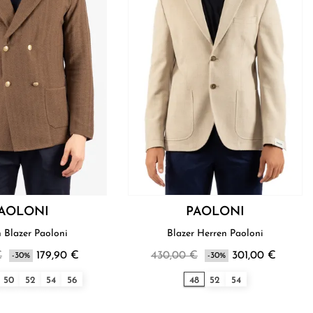
AOLONI
PAOLONI
Herren Blazer Paoloni
Blazer Herren Paoloni
€
179,90 €
430,00 €
301,00 €
-30%
-30%
50
52
54
56
48
52
54