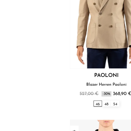
PAOLONI
Blazer Herren Paoloni
527,00 €
368,90 
-30%
46
48
54