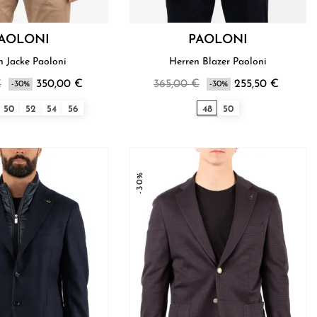
AOLONI
PAOLONI
Herren Jacke Paoloni
Herren Blazer Paoloni
€
350,00 €
365,00 €
255,50 €
-30%
-30%
50
52
54
56
48
50
-30%