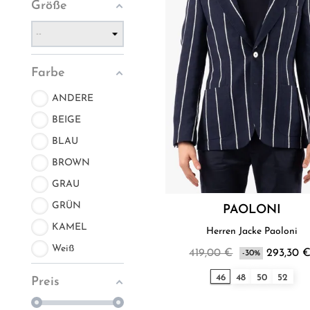
Größe
Farbe
ANDERE
BEIGE
BLAU
BROWN
GRAU
GRÜN
PAOLONI
KAMEL
Herren Jacke Paoloni
Weiß
419,00 €
293,30 
-30%
46
48
50
52
Preis