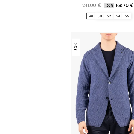
241,00 €
168,70 €
-30%
48
50
52
54
56
-30%