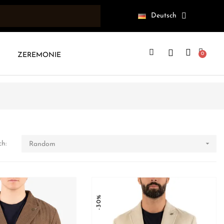
Deutsch
ZEREMONIE

ch:
Random
-30%