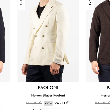
-30%
-30%
PAOLONI
P
Herren Blazer Paoloni
€
554,00 €
387,80 €
241,00 
-30%