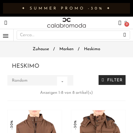
✦ SUMMER PROMO -30% ✦
Zuhause
Marken
Heskimo
HESKIMO
FILTER
Random

Anzeigen 1-8 von 8 artikel(s)
-30%
-30%