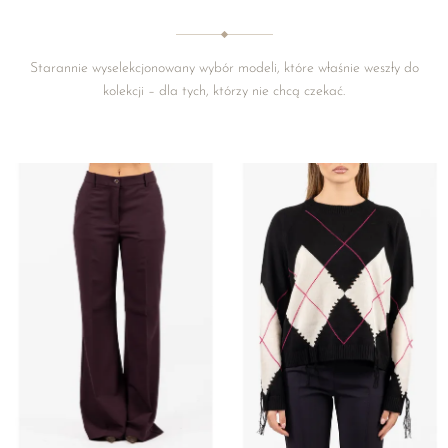
Starannie wyselekcjonowany wybór modeli, które właśnie weszły do
kolekcji – dla tych, którzy nie chcą czekać.