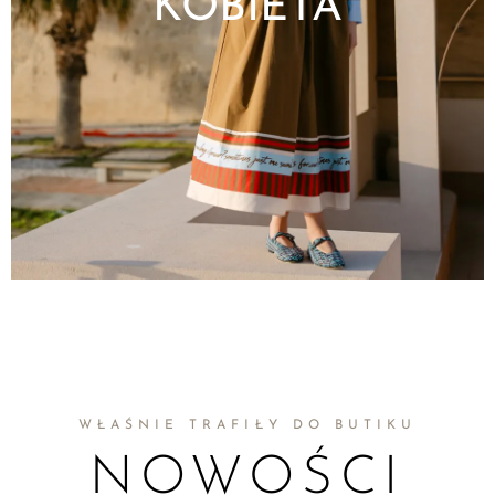
KOBIETA
Odzież
Akcesoria
Obuwie
WŁAŚNIE TRAFIŁY DO BUTIKU
NOWOŚCI