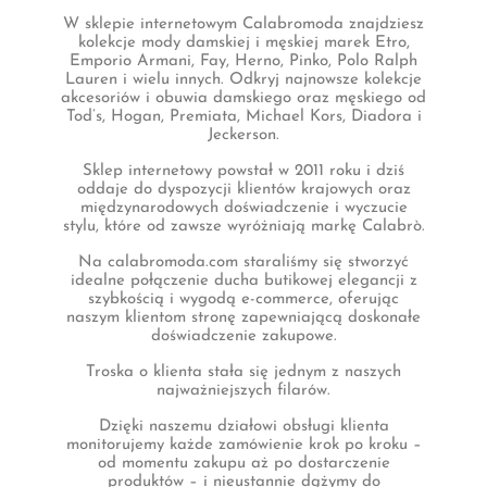
W sklepie internetowym Calabromoda znajdziesz
kolekcje mody damskiej i męskiej marek Etro,
Emporio Armani, Fay, Herno, Pinko, Polo Ralph
Lauren i wielu innych. Odkryj najnowsze kolekcje
akcesoriów i obuwia damskiego oraz męskiego od
Tod’s, Hogan, Premiata, Michael Kors, Diadora i
Jeckerson.
Sklep internetowy powstał w 2011 roku i dziś
oddaje do dyspozycji klientów krajowych oraz
międzynarodowych doświadczenie i wyczucie
stylu, które od zawsze wyróżniają markę Calabrò.
Na calabromoda.com staraliśmy się stworzyć
idealne połączenie ducha butikowej elegancji z
szybkością i wygodą e-commerce, oferując
naszym klientom stronę zapewniającą doskonałe
doświadczenie zakupowe.
Troska o klienta stała się jednym z naszych
najważniejszych filarów.
Dzięki naszemu działowi obsługi klienta
monitorujemy każde zamówienie krok po kroku –
od momentu zakupu aż po dostarczenie
produktów – i nieustannie dążymy do