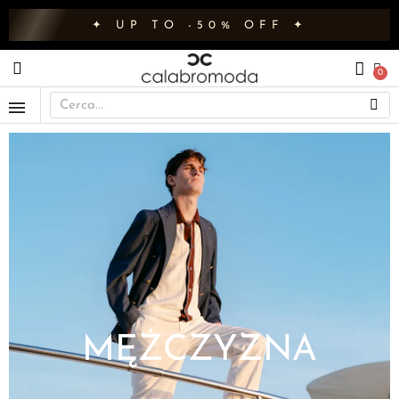
✦ UP TO -50% OFF ✦
MĘŻCZYZNA