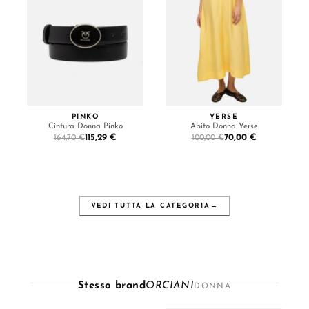
PINKO
YERSE
Cintura Donna Pinko
Abito Donna Yerse
115,29 €
70,00 €
164,70 €
100,00 €
VEDI TUTTA LA CATEGORIA
→
Stesso brand
ORCIANI
DONNA