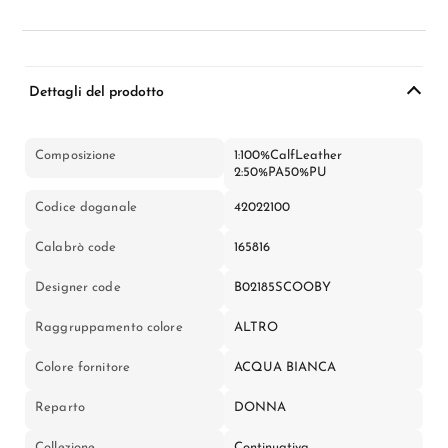
Dettagli del prodotto
Composizione
1:100%CalfLeather
2:50%PA50%PU
Codice doganale
42022100
Calabrò code
165816
Designer code
B02185SCOOBY
Raggruppamento colore
ALTRO
Colore fornitore
ACQUA BIANCA
Reparto
DONNA
Collezione
Continuativa