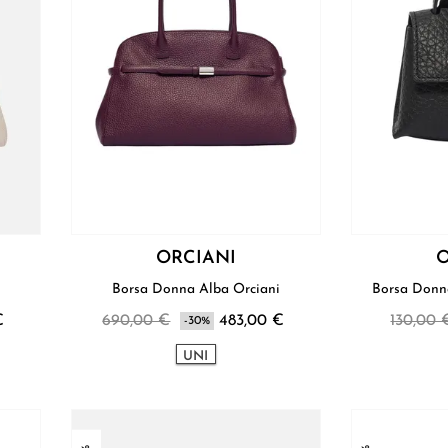
ORCIANI
O
i
Borsa Donna Alba Orciani
€
690,00 €
483,00 €
130,00 
-30%
UNI