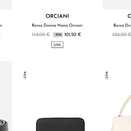
ORCIANI
O
ciani
Borsa Donna Nana Orciani
€
145,00 €
101,50 €
550,00 
-30%
UNI
-30%
-30%