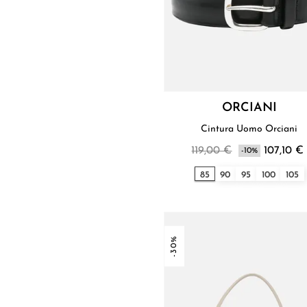
ORCIANI
Cintura Uomo Orciani
119,00 €
107,10 €
-10%
85
90
95
100
105
-30%