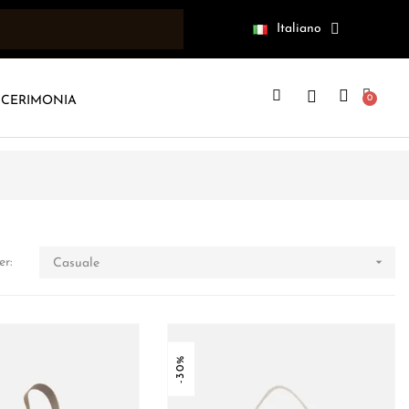
Italiano
CERIMONIA

er:
Casuale
-30%