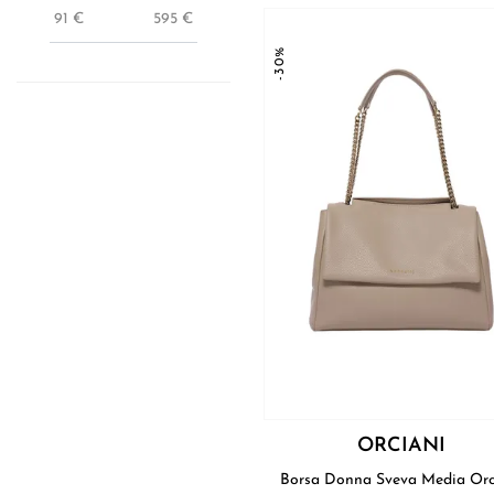
91
€
595
€
-30%
ORCIANI
Borsa Donna Sv