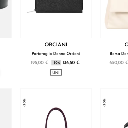
ORCIANI
O
Portafoglio Donna Orciani
195,00 €
136,50 €
650,00 
-30%
UNI
-30%
-30%