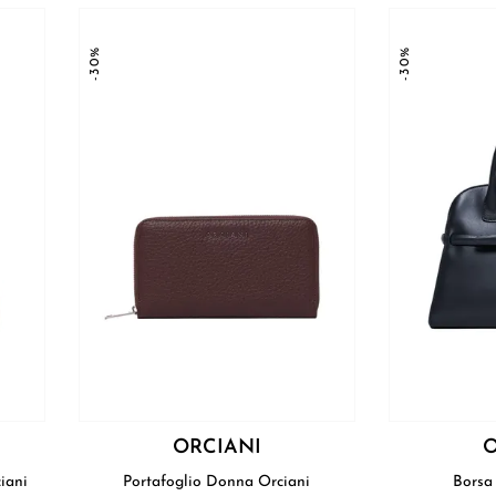
-30%
-30%
ORCIANI
O
eva Media Orciani
Portafoglio Donna Orciani