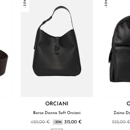
-30%
-30%
ORCIANI
O
Borsa Donna Soft Orciani
450,00 €
315,00 €
555,00 
-30%