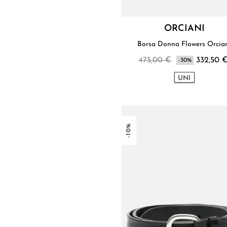
ORCIANI
Borsa Donna Flowers Or
475,00 €
332,50 
-30%
UNI
-10%