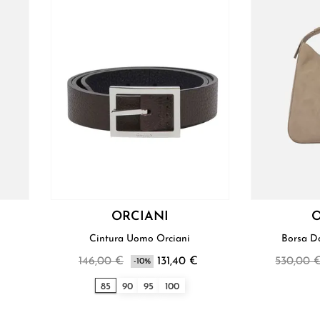
ORCIANI
O
Cintura Uomo Orciani
Borsa D
€
146,00 €
131,40 €
530,00 
-10%
85
90
95
100