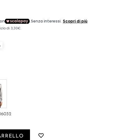
6
16032
ARRELLO