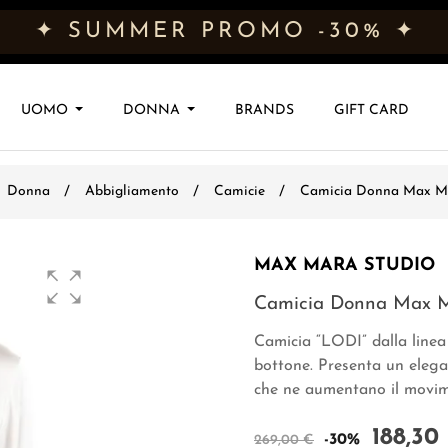
✦ SUMMER PROMO -30% ✦
UOMO
DONNA
BRANDS
GIFT CARD
Donna
Abbigliamento
Camicie
Camicia Donna Max Ma
MAX MARA STUDIO
Camicia Donna Max M
Camicia “LODI” dalla linea 
bottone. Presenta un elegan
che ne aumentano il movime
188,30
-30%
269,00 €